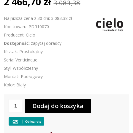
2 466,70 zł
3 083,38
Najniższa cena z 30 dni: 3 083,38 zł
Kod towaru: PDR10070
Producent:
Cielo
Dostępność:
zapytaj doradcy
Kształt: Prostokątny
Seria: Venticinque
Styl: Współczesny
Montaż: Podłogowy
Kolor: Biały