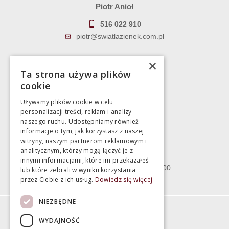
Piotr Anioł
516 022 910
piotr@swiatlazienek.com.pl
Marek Pientka
×
Ta strona używa plików
783 043 083
cookie
marek@swiatlazienek.eu
Używamy plików cookie w celu
personalizacji treści, reklam i analizy
Magazyn
naszego ruchu. Udostępniamy również
informacje o tym, jak korzystasz z naszej
witryny, naszym partnerom reklamowym i
Bartycka 24/26 Hala 100
analitycznym, którzy mogą łączyć je z
00-716 Warszawa
innymi informacjami, które im przekazałeś
poniedziałek - piątek 10:00 - 18:00
lub które zebrali w wyniku korzystania
przez Ciebie z ich usług.
Dowiedz się więcej
sobota 10:00 - 15:00
NIEZBĘDNE
Informacje
WYDAJNOŚĆ