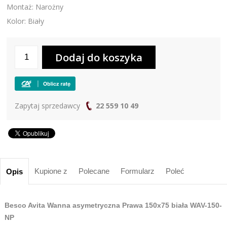
Montaż: Narożny
Kolor: Biały
Zapytaj sprzedawcy
22 559 10 49
Kupione z
Polecane
Formularz
Poleć
Opis
Besco Avita Wanna asymetryczna Prawa 150x75 biała WAV-150-
NP