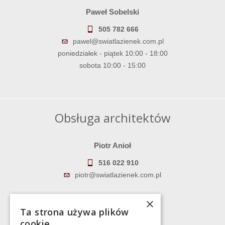
Paweł Sobelski
505 782 666
pawel@swiatlazienek.com.pl
poniedziałek - piątek 10:00 - 18:00
sobota 10:00 - 15:00
Obsługa architektów
Piotr Anioł
516 022 910
piotr@swiatlazienek.com.pl
Marek Pientka
×
Ta strona używa plików
783 043 083
cookie