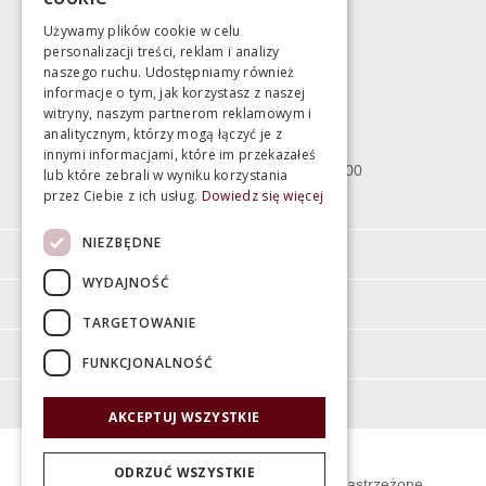
marek@swiatlazienek.eu
Używamy plików cookie w celu
personalizacji treści, reklam i analizy
Magazyn
naszego ruchu. Udostępniamy również
informacje o tym, jak korzystasz z naszej
witryny, naszym partnerom reklamowym i
Bartycka 24/26 Hala 100
analitycznym, którzy mogą łączyć je z
00-716 Warszawa
innymi informacjami, które im przekazałeś
poniedziałek - piątek 10:00 - 18:00
lub które zebrali w wyniku korzystania
przez Ciebie z ich usług.
Dowiedz się więcej
sobota 10:00 - 15:00
NIEZBĘDNE
Informacje
WYDAJNOŚĆ
Pomoc
TARGETOWANIE
Moje konto
FUNKCJONALNOŚĆ
O firmie
AKCEPTUJ WSZYSTKIE
ODRZUĆ WSZYSTKIE
© Świat Łazienek XXI w. Wszelkie prawa zastrzeżone.