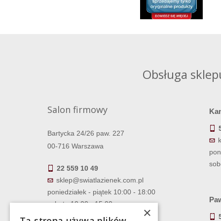
Obsługa sklep
Salon firmowy
Ka
Bartycka 24/26 paw. 227
00-716 Warszawa
pon
sob
22 559 10 49
sklep@swiatlazienek.com.pl
poniedziałek - piątek 10:00 - 18:00
Paw
sobota 10:00 - 15:00
×
Ta strona używa plików