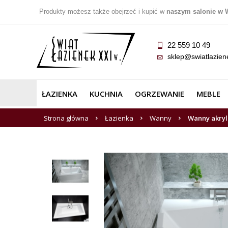
Produkty możesz także obejrzeć i kupić w
naszym salonie w 
22 559 10 49
sklep@swiatlazien
ŁAZIENKA
KUCHNIA
OGRZEWANIE
MEBLE
Strona główna
Łazienka
Wanny
Wanny akry