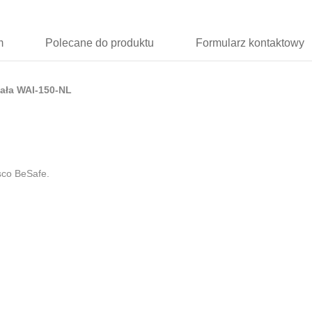
m
Polecane
do produktu
Formularz
kontaktowy
iała WAI-150-NL
sco BeSafe.