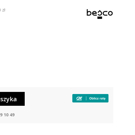
 zł
9 10 49