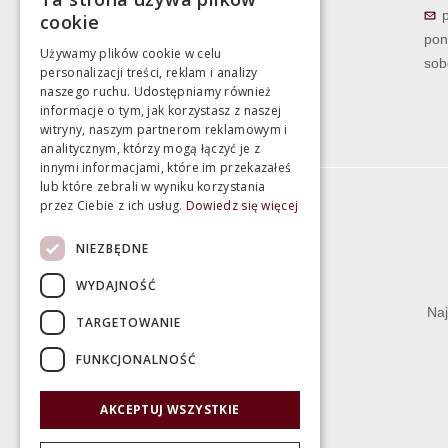
cookie
pon
Używamy plików cookie w celu
sob
personalizacji treści, reklam i analizy
naszego ruchu. Udostępniamy również
informacje o tym, jak korzystasz z naszej
witryny, naszym partnerom reklamowym i
analitycznym, którzy mogą łączyć je z
innymi informacjami, które im przekazałeś
lub które zebrali w wyniku korzystania
przez Ciebie z ich usług.
Dowiedz się więcej
Informacje
NIEZBĘDNE
Termin realizacji zamówienia
WYDAJNOŚĆ
Dostępność produktów
Naj
TARGETOWANIE
Koszty dostawy
FUNKCJONALNOŚĆ
Gwarancja i serwis
Zwrot towaru
AKCEPTUJ WSZYSTKIE
Deklaracje