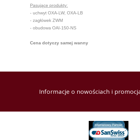
Pasujące produkty:
- uchwyt OXA-LW, OXA-LB
- zagłówek ZWM
- obudowa OAI-150-NS
Cena dotyczy samej wanny
Informacje o nowościach i promocja