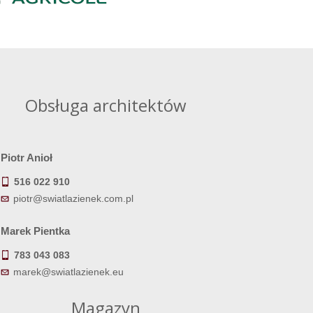
Obsługa architektów
Piotr Anioł
516 022 910
piotr@swiatlazienek.com.pl
Marek Pientka
783 043 083
marek@swiatlazienek.eu
Magazyn