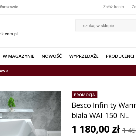
Warszawie
Załóż konto
Za
ek.com.pl
W MAGAZYNIE
NOWOŚĆ
WYPRZEDAŻE
PRODUCENCI
lowe
PROMOCJA
Besco Infinity Wa
biała WAI-150-NL
1 180,00 zł
1 45