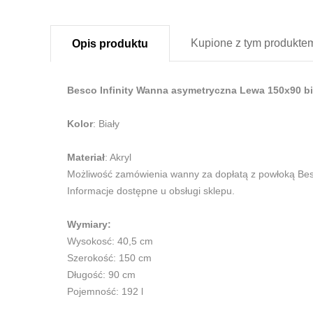
Kupione z
tym produkte
Opis
produktu
Besco Infinity Wanna asymetryczna Lewa 150x90 b
Kolor
: Biały
Materiał
: Akryl
Możliwość zamówienia wanny za dopłatą z powłoką Be
Informacje dostępne u obsługi sklepu.
Wymiary:
Wysokosć: 40,5 cm
Szerokość: 150 cm
Długość: 90 cm
Pojemność: 192 l