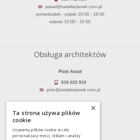
pawel@swiatlazienek.com.pl
poniedziałek - piątek 10:00 - 18:00
sobota 10:00 - 15:00
Obsługa architektów
Piotr Anioł
516 022 910
piotr@swiatlazienek.com.pl
Marek Pientka
×
Ta strona używa plików
783 043 083
cookie
marek@swiatlazienek.eu
Używamy plików cookie w celu
personalizacji treści, reklam i analizy
Magazyn