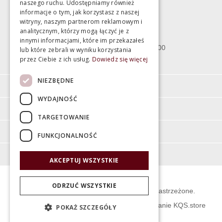
naszego ruchu. Udostępniamy również
informacje o tym, jak korzystasz z naszej
witryny, naszym partnerom reklamowym i
Bartycka 24/26 Hala 100
analitycznym, którzy mogą łączyć je z
00-716 Warszawa
innymi informacjami, które im przekazałeś
poniedziałek - piątek 10:00 - 18:00
lub które zebrali w wyniku korzystania
przez Ciebie z ich usług.
Dowiedz się więcej
sobota 10:00 - 15:00
NIEZBĘDNE
Informacje
WYDAJNOŚĆ
Pomoc
TARGETOWANIE
Moje konto
FUNKCJONALNOŚĆ
O firmie
AKCEPTUJ WSZYSTKIE
ODRZUĆ WSZYSTKIE
© Świat Łazienek XXI w. Wszelkie prawa zastrzeżone.
Projekt graficzny KQSDesign
:
Oprogramowanie KQS.store
POKAŻ SZCZEGÓŁY