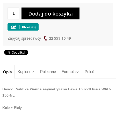
Zapytaj sprzedawcy
22 559 10 49
Kupione z
Polecane
Formularz
Poleć
Opis
Besco Praktika Wanna asymetryczna Lewa 150x70 biała WAP-
150-NL
Kolor
: Biały