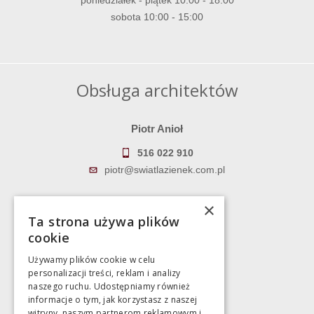
sobota 10:00 - 15:00
Obsługa architektów
Piotr Anioł
516 022 910
piotr@swiatlazienek.com.pl
Marek Pientka
×
Ta strona używa plików
783 043 083
cookie
marek@swiatlazienek.eu
Używamy plików cookie w celu
personalizacji treści, reklam i analizy
Magazyn
naszego ruchu. Udostępniamy również
informacje o tym, jak korzystasz z naszej
witryny, naszym partnerom reklamowym i