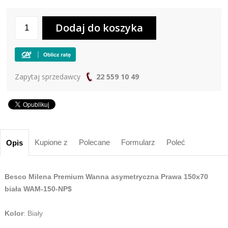
Zapytaj sprzedawcy
22 559 10 49
Kupione z
Polecane
Formularz
Poleć
Opis
Besco Milena Premium Wanna asymetryczna Prawa 150x70
biała WAM-150-NP$
Kolor
: Biały