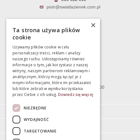
piotr@swiatlazienek.com.pl
Marek Pientka
×
Ta strona używa plików
783 043 083
cookie
marek@swiatlazienek.eu
Używamy plików cookie w celu
personalizacji treści, reklam i analizy
Magazyn
naszego ruchu. Udostępniamy również
informacje o tym, jak korzystasz z naszej
witryny, naszym partnerom reklamowym i
Bartycka 24/26 Hala 100
analitycznym, którzy mogą łączyć je z
00-716 Warszawa
innymi informacjami, które im przekazałeś
poniedziałek - piątek 10:00 - 18:00
lub które zebrali w wyniku korzystania
przez Ciebie z ich usług.
Dowiedz się więcej
sobota 10:00 - 15:00
NIEZBĘDNE
Informacje
WYDAJNOŚĆ
Pomoc
TARGETOWANIE