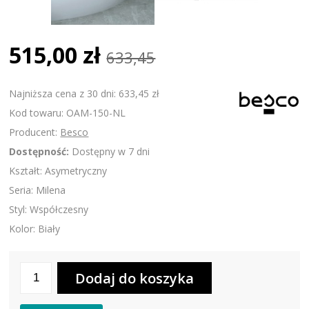
515,00 zł
633,45
Najniższa cena z 30 dni: 633,45 zł
Kod towaru: OAM-150-NL
Producent:
Besco
Dostępność:
Dostępny w 7 dni
Kształt: Asymetryczny
Seria: Milena
Styl: Współczesny
Kolor: Biały