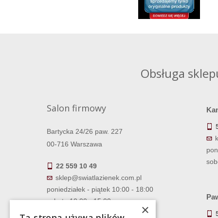
Obsługa sklep
Salon firmowy
Ka
Bartycka 24/26 paw. 227
00-716 Warszawa
pon
sob
22 559 10 49
sklep@swiatlazienek.com.pl
poniedziałek - piątek 10:00 - 18:00
Paw
sobota 10:00 - 15:00
×
Ta strona używa plików