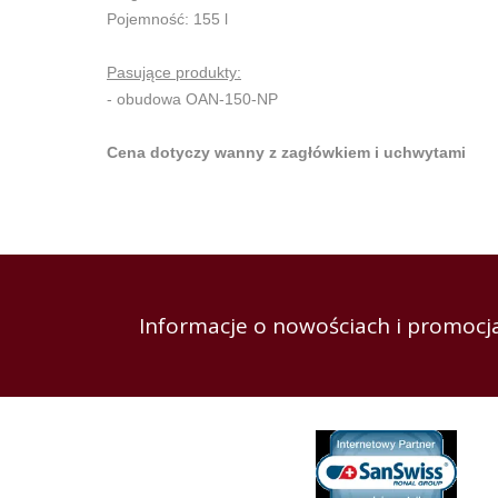
Pojemność: 155 l
Pasujące produkty:
- obudowa OAN-150-NP
Cena dotyczy wanny z zagłówkiem i uchwytami
Informacje o nowościach i promocja