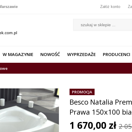
Warszawie
Załóż konto
Za
ek.com.pl
W MAGAZYNIE
NOWOŚĆ
WYPRZEDAŻE
PRODUCENCI
lowe
PROMOCJA
Besco Natalia Pr
Prawa 150x100 bi
1 670,00 zł
2 05