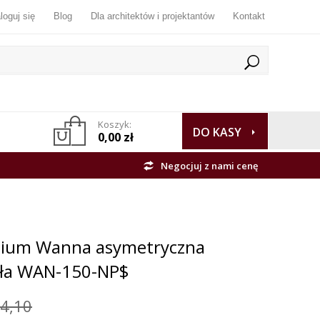
loguj się
Blog
Dla architektów i projektantów
Kontakt
Koszyk:
DO KASY
0,00 zł
Negocjuj z nami cenę
emium Wanna asymetryczna
ała WAN-150-NP$
4,10