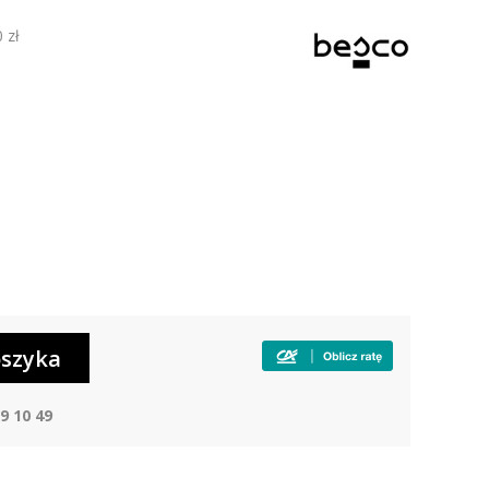
 zł
9 10 49