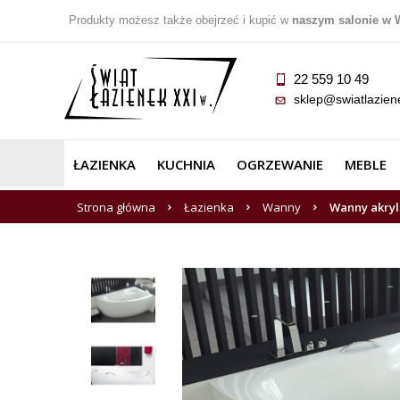
Produkty możesz także obejrzeć i kupić w
naszym salonie w 
22 559 10 49
sklep@swiatlazien
ŁAZIENKA
KUCHNIA
OGRZEWANIE
MEBLE
Strona główna
Łazienka
Wanny
Wanny akry