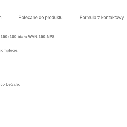
m
Polecane
do produktu
Formularz
kontaktowy
 150x100 biała WAN-150-NP$
komplecie.
sco BeSafe.