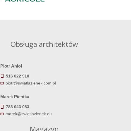
Obsługa architektów
Piotr Anioł
516 022 910
piotr@swiatlazienek.com.pl
Marek Pientka
783 043 083
marek@swiatlazienek.eu
Magazyn