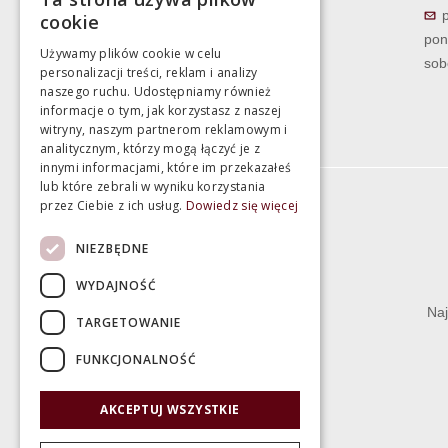
cookie
pon
Używamy plików cookie w celu
sob
personalizacji treści, reklam i analizy
naszego ruchu. Udostępniamy również
informacje o tym, jak korzystasz z naszej
witryny, naszym partnerom reklamowym i
analitycznym, którzy mogą łączyć je z
innymi informacjami, które im przekazałeś
lub które zebrali w wyniku korzystania
przez Ciebie z ich usług.
Dowiedz się więcej
Informacje
NIEZBĘDNE
Termin realizacji zamówienia
WYDAJNOŚĆ
Dostępność produktów
Naj
TARGETOWANIE
Koszty dostawy
FUNKCJONALNOŚĆ
Gwarancja i serwis
Zwrot towaru
AKCEPTUJ WSZYSTKIE
Deklaracje