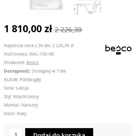
1 810,00 zł
2 226,30
Najniższa cena z 30 dni: 2 226,30 zł
Kod towaru: WAL-150-NS
Producent:
Besco
Dostępność:
Dostępny w 7 dni
Kształt: Półokrągły
Seria: Luksja
Styl: Współczesny
Montaż: Narożny
Kolor: Biały