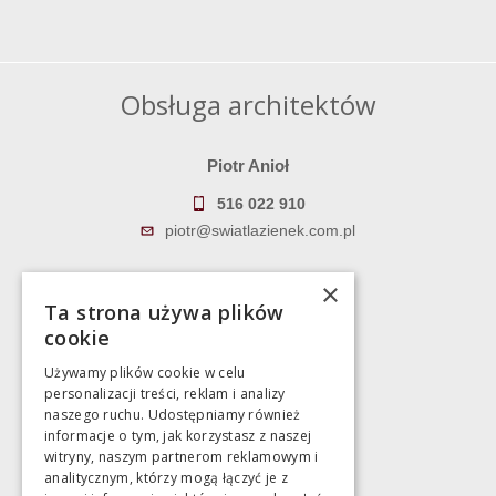
Obsługa architektów
Piotr Anioł
516 022 910
piotr@swiatlazienek.com.pl
Marek Pientka
×
Ta strona używa plików
783 043 083
cookie
marek@swiatlazienek.eu
Używamy plików cookie w celu
personalizacji treści, reklam i analizy
Magazyn
naszego ruchu. Udostępniamy również
informacje o tym, jak korzystasz z naszej
witryny, naszym partnerom reklamowym i
Bartycka 24/26 Hala 100
analitycznym, którzy mogą łączyć je z
00-716 Warszawa