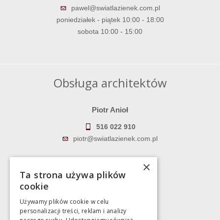
pawel@swiatlazienek.com.pl
poniedziałek - piątek 10:00 - 18:00
sobota 10:00 - 15:00
Obsługa architektów
Piotr Anioł
516 022 910
piotr@swiatlazienek.com.pl
Marek Pientka
×
Ta strona używa plików
783 043 083
cookie
marek@swiatlazienek.eu
Używamy plików cookie w celu
personalizacji treści, reklam i analizy
Magazyn