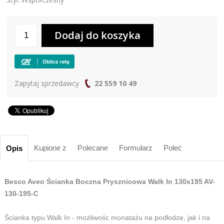
Zapytaj sprzedawcy
22 559 10 49
Kupione z
Polecane
Formularz
Poleć
Opis
Besco Aveo Ścianka Boczna Prysznicowa Walk In 130x195 AV-
130-195-C
Ścianka typu Walk In - możliwośc monatażu na podłodze, jak i na