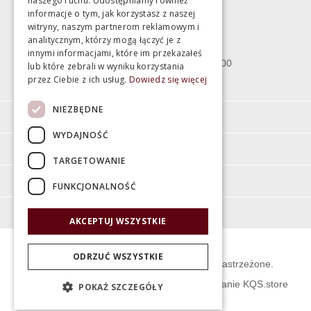
naszego ruchu. Udostępniamy również
informacje o tym, jak korzystasz z naszej
witryny, naszym partnerom reklamowym i
Bartycka 24/26 Hala 100
analitycznym, którzy mogą łączyć je z
00-716 Warszawa
innymi informacjami, które im przekazałeś
poniedziałek - piątek 10:00 - 18:00
lub które zebrali w wyniku korzystania
przez Ciebie z ich usług.
Dowiedz się więcej
sobota 10:00 - 15:00
NIEZBĘDNE
Informacje
WYDAJNOŚĆ
Pomoc
TARGETOWANIE
Moje konto
FUNKCJONALNOŚĆ
O firmie
AKCEPTUJ WSZYSTKIE
ODRZUĆ WSZYSTKIE
© Świat Łazienek XXI w. Wszelkie prawa zastrzeżone.
Projekt graficzny KQSDesign
:
Oprogramowanie KQS.store
POKAŻ SZCZEGÓŁY