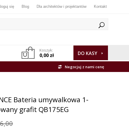
loguj się
Blog
Dla architektów i projektantów
Kontakt
Koszyk:
DO KASY
0,00 zł
Negocjuj z nami cenę
CE Bateria umywalkowa 1-
owany grafit QB175EG
6,00