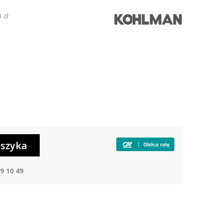
 zł
9 10 49