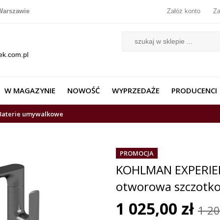
Warszawie
Załóż konto
Za
ek.com.pl
W MAGAZYNIE
NOWOŚĆ
WYPRZEDAŻE
PRODUCENCI
Baterie umywalkowe
PROMOCJA
KOHLMAN EXPERIEN
otworowa szczotk
1 025,00 zł
1 20