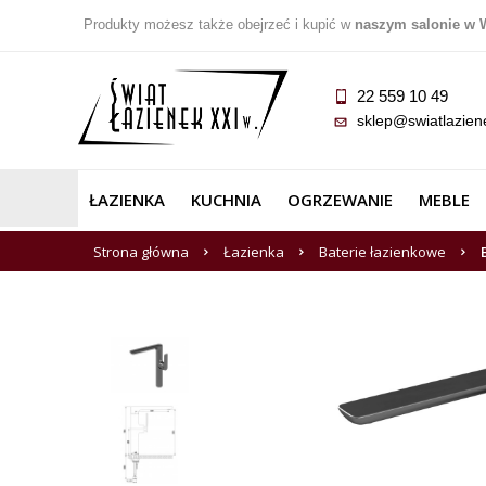
Produkty możesz także obejrzeć i kupić w
naszym salonie w 
22 559 10 49
sklep@swiatlazien
ŁAZIENKA
KUCHNIA
OGRZEWANIE
MEBLE
Strona główna
Łazienka
Baterie łazienkowe