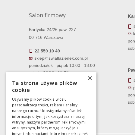
Salon firmowy
Ka
Bartycka 24/26 paw. 227
00-716 Warszawa
pon
sob
22 559 10 49
sklep@swiatlazienek.com.pl
poniedziałek - piątek 10:00 - 18:00
Paw
sobota 10:00 - 15:00
×
Ta strona używa plików
cookie
pon
Używamy plików cookie w celu
sob
personalizacji treści, reklam i analizy
naszego ruchu. Udostępniamy również
informacje o tym, jak korzystasz z naszej
witryny, naszym partnerom reklamowym i
analitycznym, którzy mogą łączyć je z
innymi informacjami, które im przekazałeś