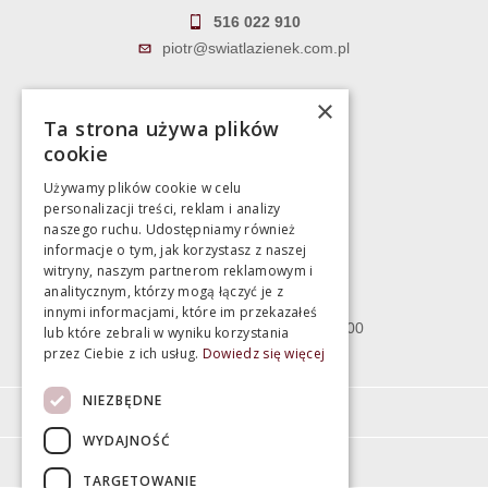
516 022 910
piotr@swiatlazienek.com.pl
Marek Pientka
×
Ta strona używa plików
783 043 083
cookie
marek@swiatlazienek.eu
Używamy plików cookie w celu
personalizacji treści, reklam i analizy
Magazyn
naszego ruchu. Udostępniamy również
informacje o tym, jak korzystasz z naszej
witryny, naszym partnerom reklamowym i
Bartycka 24/26 Hala 100
analitycznym, którzy mogą łączyć je z
00-716 Warszawa
innymi informacjami, które im przekazałeś
poniedziałek - piątek 10:00 - 18:00
lub które zebrali w wyniku korzystania
przez Ciebie z ich usług.
Dowiedz się więcej
sobota 10:00 - 15:00
NIEZBĘDNE
Informacje
WYDAJNOŚĆ
Pomoc
TARGETOWANIE