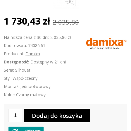
1 730,43 zł
2 035,80
Najniższa cena z 30 dni: 2 035,80 zł
Kod towaru: 74086.61
Producent:
Damixa
Dostępność:
Dostępny w 21 dni
Seria: Silhouet
Styl: Współczesny
Montaż: Jednootworowy
Kolor: Czarny matowy