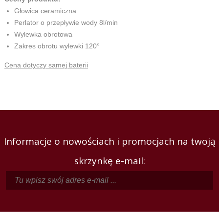
Głowica ceramiczna
Perlator o przepływie wody 8l/min
Wylewka obrotowa
Zakres obrotu wylewki 120°
Cena dotyczy samej baterii
Informacje o nowościach i promocjach na twoją
skrzynkę e-mail: