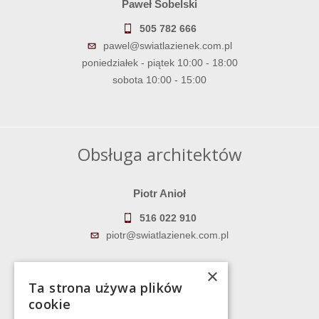
Paweł Sobelski
505 782 666
pawel@swiatlazienek.com.pl
poniedziałek - piątek 10:00 - 18:00
sobota 10:00 - 15:00
Obsługa architektów
Piotr Anioł
516 022 910
piotr@swiatlazienek.com.pl
Marek Pientka
×
Ta strona używa plików
783 043 083
cookie
marek@swiatlazienek.eu