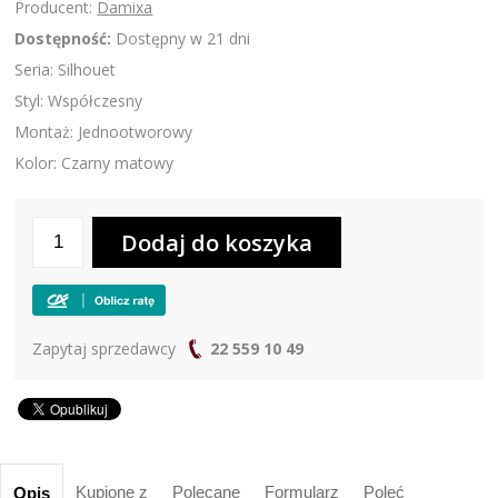
Producent:
Damixa
Dostępność:
Dostępny w 21 dni
Seria: Silhouet
Styl: Współczesny
Montaż: Jednootworowy
Kolor: Czarny matowy
Zapytaj sprzedawcy
22 559 10 49
Kupione z
Polecane
Formularz
Poleć
Opis