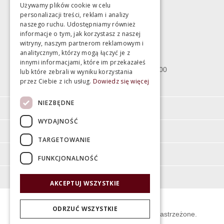
Używamy plików cookie w celu
personalizacji treści, reklam i analizy
Magazyn
naszego ruchu. Udostępniamy również
informacje o tym, jak korzystasz z naszej
witryny, naszym partnerom reklamowym i
Bartycka 24/26 Hala 100
analitycznym, którzy mogą łączyć je z
00-716 Warszawa
innymi informacjami, które im przekazałeś
poniedziałek - piątek 10:00 - 18:00
lub które zebrali w wyniku korzystania
przez Ciebie z ich usług.
Dowiedz się więcej
sobota 10:00 - 15:00
NIEZBĘDNE
Informacje
WYDAJNOŚĆ
Pomoc
TARGETOWANIE
Moje konto
FUNKCJONALNOŚĆ
O firmie
AKCEPTUJ WSZYSTKIE
ODRZUĆ WSZYSTKIE
© Świat Łazienek XXI w. Wszelkie prawa zastrzeżone.