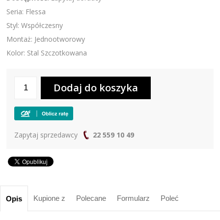
Seria: Flessa
Styl: Współczesny
Montaż: Jednootworowy
Kolor: Stal Szczotkowana
Zapytaj sprzedawcy
22 559 10 49
Kupione z
Polecane
Formularz
Poleć
Opis