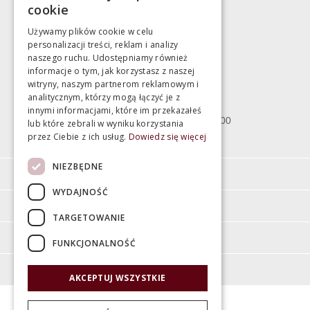
cookie
marek@swiatlazienek.eu
Używamy plików cookie w celu
personalizacji treści, reklam i analizy
Magazyn
naszego ruchu. Udostępniamy również
informacje o tym, jak korzystasz z naszej
witryny, naszym partnerom reklamowym i
Bartycka 24/26 Hala 100
analitycznym, którzy mogą łączyć je z
00-716 Warszawa
innymi informacjami, które im przekazałeś
poniedziałek - piątek 10:00 - 18:00
lub które zebrali w wyniku korzystania
przez Ciebie z ich usług.
Dowiedz się więcej
sobota 10:00 - 15:00
NIEZBĘDNE
Informacje
WYDAJNOŚĆ
Pomoc
TARGETOWANIE
Moje konto
FUNKCJONALNOŚĆ
O firmie
AKCEPTUJ WSZYSTKIE