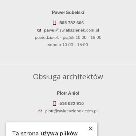
Paweł Sobelski
505 782 666
pawel@swiatlazienek.com.pl
poniedziałek - piątek 10:00 - 18:00
sobota 10:00 - 15:00
Obsługa architektów
Piotr Anioł
516 022 910
piotr@swiatlazienek.com.pl
Marek Pientka
×
Ta strona używa plików
783 043 083