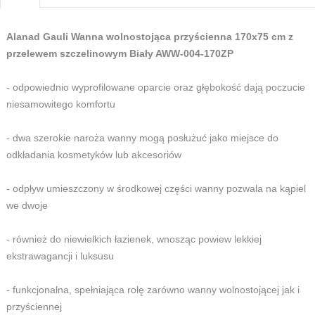
Alanad Gauli Wanna wolnostojąca przyścienna 170x75 cm z
przelewem szczelinowym Biały AWW-004-170ZP
- odpowiednio wyprofilowane oparcie oraz głębokość dają poczucie
niesamowitego komfortu
- dwa szerokie naroża wanny mogą posłużuć jako miejsce do
odkładania kosmetyków lub akcesoriów
- odpływ umieszczony w środkowej części wanny pozwala na kąpiel
we dwoje
- również do niewielkich łazienek, wnosząc powiew lekkiej
ekstrawagancji i luksusu
- funkcjonalna, spełniająca rolę zarówno wanny wolnostojącej jak i
przyściennej