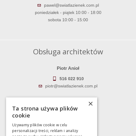
pawel@swiatlazienek.com.pl
poniedziałek - piątek 10:00 - 18:00
sobota 10:00 - 15:00
Obsługa architektów
Piotr Anioł
516 022 910
piotr@swiatlazienek.com.pl
Marek Pientka
×
Ta strona używa plików
783 043 083
cookie
marek@swiatlazienek.eu
Używamy plików cookie w celu
personalizacji treści, reklam i analizy
Magazyn