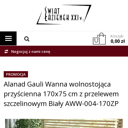
Koszyk:
0,00 zł
Negocjuj z nami cenę
PROMOCJA
Alanad Gauli Wanna wolnostojąca
przyścienna 170x75 cm z przelewem
szczelinowym Biały AWW-004-170ZP