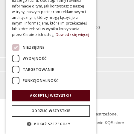
naszego ruchu. Udostępniamy również
informacje o tym, jak korzystasz z naszej
witryny, naszym partnerom reklamowym i
Bartycka 24/26 Hala 100
analitycznym, którzy mogą łączyć je z
00-716 Warszawa
innymi informacjami, które im przekazałeś
poniedziałek - piątek 10:00 - 18:00
lub które zebrali w wyniku korzystania
przez Ciebie z ich usług.
Dowiedz się więcej
sobota 10:00 - 15:00
NIEZBĘDNE
Informacje
WYDAJNOŚĆ
Pomoc
TARGETOWANIE
Moje konto
FUNKCJONALNOŚĆ
O firmie
AKCEPTUJ WSZYSTKIE
ODRZUĆ WSZYSTKIE
© Świat Łazienek XXI w. Wszelkie prawa zastrzeżone.
Projekt graficzny KQSDesign
:
Oprogramowanie KQS.store
POKAŻ SZCZEGÓŁY