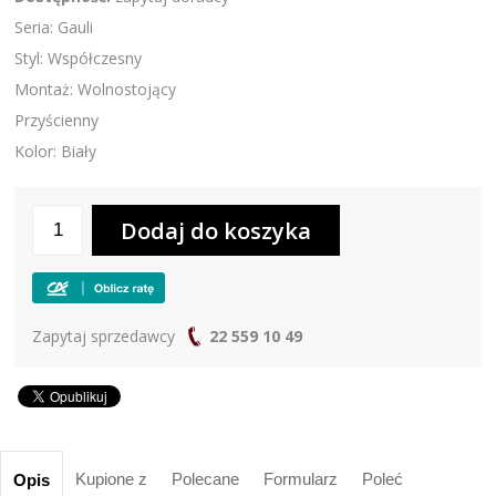
Seria: Gauli
Styl: Współczesny
Montaż: Wolnostojący
Przyścienny
Kolor: Biały
Zapytaj sprzedawcy
22 559 10 49
Kupione z
Polecane
Formularz
Poleć
Opis