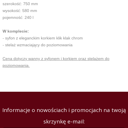
szerokość: 750 mm
wysokość: 580 mm
pojemność: 240 l
W komplecie:
- syfon z eleganckim korkiem klik klak chrom
- stelaż wzmaciający do poziomowania
Cena dotyczy wanny z syfonem i korkiem oraz stelażem do
poziomowania.
Informacje o nowościach i promocjach na twoją
skrzynkę e-mail: