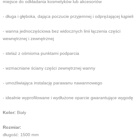
miejsce do odkładania kosmetyków lub akcesoriów
- długa i głęboka, dająca poczucie przyjemnej i odprężającej kąpieli
- wanna jednoczęściowa bez widocznych linii łączenia części
wewnętrznej i zewnętrznej
- stelaż z ośmioma punktami podparcia
- wzmacniane ściany części zewnętrznej wanny
- umożliwiająca instalację parawanu nawannowego
- idealnie wyprofilowane i wydłużone oparcie gwarantujące wygodę
Kolor:
Biały
Rozmiar:
długość: 1500 mm