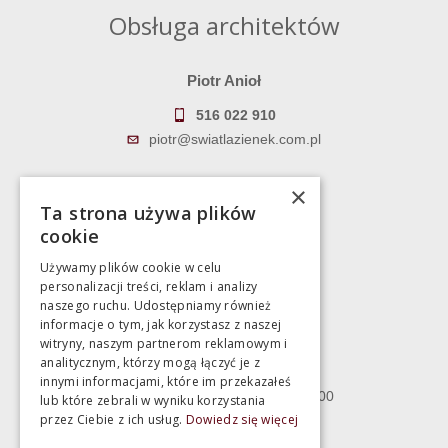
Obsługa architektów
Piotr Anioł
516 022 910
piotr@swiatlazienek.com.pl
Marek Pientka
×
Ta strona używa plików
783 043 083
cookie
marek@swiatlazienek.eu
Używamy plików cookie w celu
personalizacji treści, reklam i analizy
Magazyn
naszego ruchu. Udostępniamy również
informacje o tym, jak korzystasz z naszej
witryny, naszym partnerom reklamowym i
Bartycka 24/26 Hala 100
analitycznym, którzy mogą łączyć je z
00-716 Warszawa
innymi informacjami, które im przekazałeś
poniedziałek - piątek 10:00 - 18:00
lub które zebrali w wyniku korzystania
przez Ciebie z ich usług.
Dowiedz się więcej
sobota 10:00 - 15:00