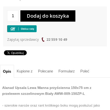
Zapytaj sprzedawcy
22 559 10 49
Kupione z
Polecane
Formularz
Poleć
Opis
Alanad Upsala Lewa Wanna przyścienna 150x75 cm z
przelewem szczelinowym Biały AWW-009-150ZP-L
- szerokie naroże oraz rant krótkiego boku mogą posłużuć jako