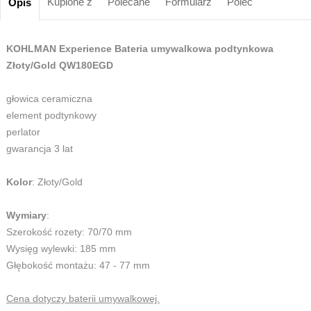
Kupione z
Polecane
Formularz
Poleć
Opis
KOHLMAN Experience Bateria umywalkowa podtynkowa
Złoty/Gold QW180EGD
głowica ceramiczna
element podtynkowy
perlator
gwarancja 3 lat
Kolor
: Złoty/Gold
Wymiary
:
Szerokość rozety: 70/70 mm
Wysięg wylewki: 185 mm
Głębokość montażu: 47 - 77 mm
Cena dotyczy baterii umywalkowej.