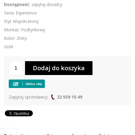
Dostępność:
zapytaj doradcy
Seria: Experience
Styl: Współczesny
Montaż: Podtynkowy
Kolor: Złoty
Gold
Zapytaj sprzedawcy
22 559 10 49