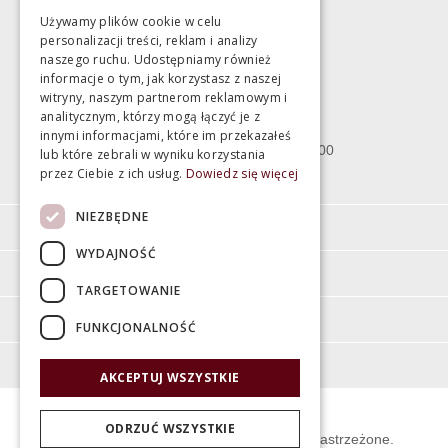
Używamy plików cookie w celu
personalizacji treści, reklam i analizy
Magazyn
naszego ruchu. Udostępniamy również
informacje o tym, jak korzystasz z naszej
witryny, naszym partnerom reklamowym i
Bartycka 24/26 Hala 100
analitycznym, którzy mogą łączyć je z
00-716 Warszawa
innymi informacjami, które im przekazałeś
poniedziałek - piątek 10:00 - 18:00
lub które zebrali w wyniku korzystania
przez Ciebie z ich usług.
Dowiedz się więcej
sobota 10:00 - 15:00
NIEZBĘDNE
Informacje
WYDAJNOŚĆ
Pomoc
TARGETOWANIE
Moje konto
FUNKCJONALNOŚĆ
O firmie
AKCEPTUJ WSZYSTKIE
ODRZUĆ WSZYSTKIE
© Świat Łazienek XXI w. Wszelkie prawa zastrzeżone.