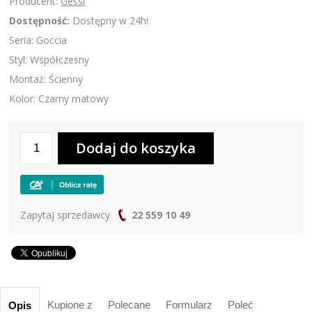
Producent:
Gessi
Dostępność:
Dostępny w 24h!
Seria: Goccia
Styl: Współczesny
Montaż: Ścienny
Kolor: Czarny matowy
Zapytaj sprzedawcy
22 559 10 49
Kupione z
Polecane
Formularz
Poleć
Opis