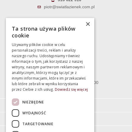
piotr@swiatlazienek.com.pl
Marek Pientka
×
Ta strona używa plików
783 043 083
cookie
marek@swiatlazienek.eu
Używamy plików cookie w celu
personalizacji treści, reklam i analizy
Magazyn
naszego ruchu. Udostępniamy również
informacje o tym, jak korzystasz z naszej
witryny, naszym partnerom reklamowym i
Bartycka 24/26 Hala 100
analitycznym, którzy mogą łączyć je z
00-716 Warszawa
innymi informacjami, które im przekazałeś
poniedziałek - piątek 10:00 - 18:00
lub które zebrali w wyniku korzystania
przez Ciebie z ich usług.
Dowiedz się więcej
sobota 10:00 - 15:00
NIEZBĘDNE
Informacje
WYDAJNOŚĆ
Pomoc
TARGETOWANIE