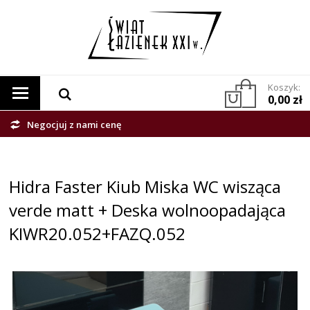
Koszyk:
0,00 zł
Negocjuj z nami cenę
Hidra Faster Kiub Miska WC wisząca
verde matt + Deska wolnoopadająca
KIWR20.052+FAZQ.052