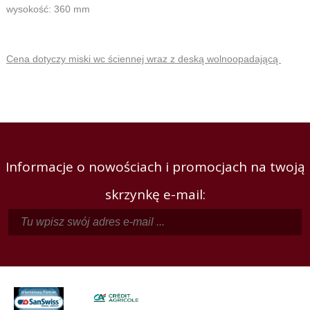
wysokość: 360 mm
Cena dotyczy miski wc ściennej wraz z deską wolnoopadającą
Informacje o nowościach i promocjach na twoją
skrzynkę e-mail: