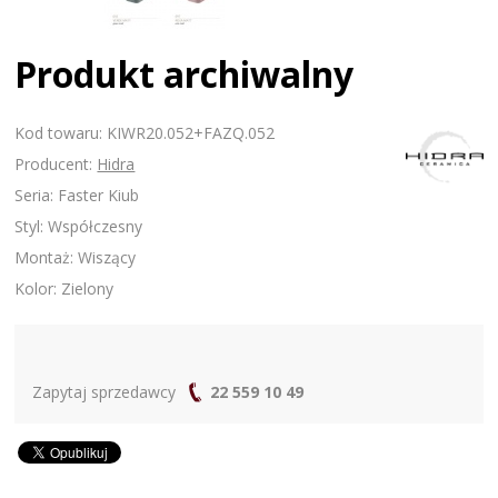
Produkt archiwalny
Kod towaru: KIWR20.052+FAZQ.052
Producent:
Hidra
Seria: Faster Kiub
Styl: Współczesny
Montaż: Wiszący
Kolor: Zielony
Zapytaj sprzedawcy
22 559 10 49