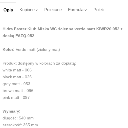
Kupione z
Polecane
Formularz
Poleć
Opis
Hidra Faster Kiub Miska WC ścienna verde matt KIWR20.052 z
deską
FAZQ.052
Kolor:
Verde matt (zielony mat)
Produkt dostępny w kolorach za dopłatą:
white matt - 006
black matt - 026
grey matt - 053
brown matt - 096
pink matt - 097
Wymiary:
długość: 540 mm
szerokość: 365 mm