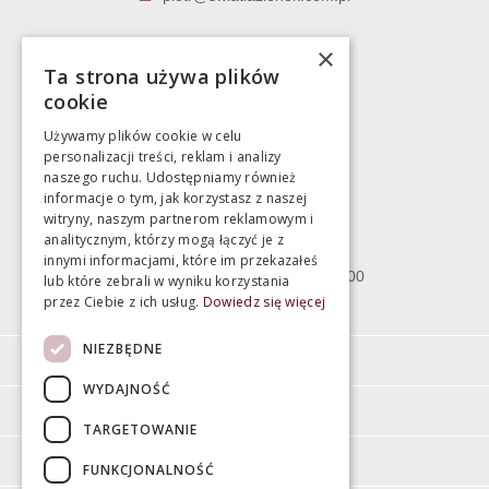
Marek Pientka
×
Ta strona używa plików
783 043 083
cookie
marek@swiatlazienek.eu
Używamy plików cookie w celu
personalizacji treści, reklam i analizy
Magazyn
naszego ruchu. Udostępniamy również
informacje o tym, jak korzystasz z naszej
witryny, naszym partnerom reklamowym i
Bartycka 24/26 Hala 100
analitycznym, którzy mogą łączyć je z
00-716 Warszawa
innymi informacjami, które im przekazałeś
poniedziałek - piątek 10:00 - 18:00
lub które zebrali w wyniku korzystania
przez Ciebie z ich usług.
Dowiedz się więcej
sobota 10:00 - 15:00
NIEZBĘDNE
Informacje
WYDAJNOŚĆ
Pomoc
TARGETOWANIE
Moje konto
FUNKCJONALNOŚĆ