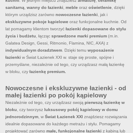
kuchni
. W jednym miejscu znajdziesz
armaturę
,
ceramikę
sanitarną
,
wanny do łazienki
,
meble
oraz
oświetlenie
, dzięki
którym urządzisz zarówno
nowoczesne łazienki
, jak i
ekskluzywne pokoje kąpielowe
oraz funkcjonalne kuchnie. Od
lat pomagamy klientom tworzyć
łazienki dopasowane do stylu
życia i budżetu
, łącząc
sprawdzone marki premium
(m.in.
Galatea Design, Gessi, Ritmonio, Flamina, NIC, AXA) z
indywidualnym doradztwem
. Dzięki temu
wyposażenie
łazienki
w Świat Łazienek XXI w. staje się proste, spójne i
przemyślane, niezależnie od tego, czy urządzasz małą łazienkę
w bloku, czy
łazienkę premium.
Nowoczesne i ekskluzywne łazienki - od
małej łazienki po pokój kąpielowy
Niezależnie od tego, czy urządzasz swoją
pierwszą łazienkę w
bloku
, czy tworzysz
luksusowy pokój kąpielowy w domu
jednorodzinnym
, w
Świat Łazienek XXI
znajdziesz rozwiązania
idealnie dopasowane do każdego metrażu i stylu. Pomagamy
projektować zarówno
małe, funkcjonalne łazienki
z kabiną lub