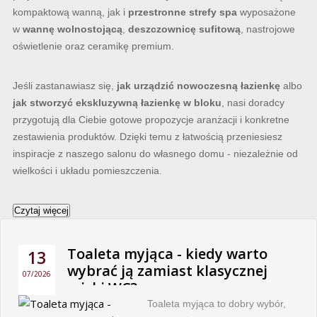
kompaktową wanną, jak i
przestronne strefy spa
wyposażone
w
wannę wolnostojącą
,
deszczownicę sufitową
, nastrojowe
oświetlenie oraz ceramikę premium.
Jeśli zastanawiasz się,
jak urządzić nowoczesną łazienkę
albo
jak stworzyć ekskluzywną łazienkę w bloku
, nasi doradcy
przygotują dla Ciebie gotowe propozycje aranżacji i konkretne
zestawienia produktów. Dzięki temu z łatwością przeniesiesz
inspiracje z naszego salonu do własnego domu - niezależnie od
wielkości i układu pomieszczenia.
Czytaj więcej
Toaleta myjąca - kiedy warto
13
wybrać ją zamiast klasycznej
07/2026
miski WC?
Toaleta myjąca to dobry wybór,