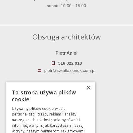
sobota 10:00 - 15:00
Obsługa architektów
Piotr Anioł
516 022 910
piotr@swiatlazienek.com.pl
Marek Pientka
×
Ta strona używa plików
783 043 083
cookie
marek@swiatlazienek.eu
Używamy plików cookie w celu
personalizacji treści, reklam i analizy
Magazyn
naszego ruchu. Udostępniamy również
informacje o tym, jak korzystasz z naszej
witryny, naszym partnerom reklamowym i
Bartycka 24/26 Hala 100