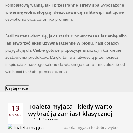
kompaktową wanną, jak i
przestronne strefy spa
wyposażone
w
wannę wolnostojącą
,
deszczownicę sufitową
, nastrojowe
oświetlenie oraz ceramikę premium.
Jeśli zastanawiasz się,
jak urządzić nowoczesną łazienkę
albo
jak stworzyć ekskluzywną łazienkę w bloku
, nasi doradcy
przygotują dla Ciebie gotowe propozycje aranżacji i konkretne
zestawienia produktów. Dzięki temu z łatwością przeniesiesz
inspiracje z naszego salonu do własnego domu - niezależnie od
wielkości i układu pomieszczenia.
Czytaj więcej
Toaleta myjąca - kiedy warto
13
wybrać ją zamiast klasycznej
07/2026
miski WC?
Toaleta myjąca to dobry wybór,