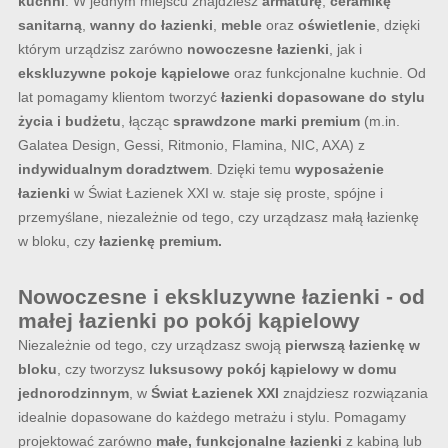
kuchni
. W jednym miejscu znajdziesz
armaturę
,
ceramikę
sanitarną
,
wanny do łazienki
,
meble
oraz
oświetlenie
, dzięki
którym urządzisz zarówno
nowoczesne łazienki
, jak i
ekskluzywne pokoje kąpielowe
oraz funkcjonalne kuchnie. Od
lat pomagamy klientom tworzyć
łazienki dopasowane do stylu
życia i budżetu
, łącząc
sprawdzone marki premium
(m.in.
Galatea Design, Gessi, Ritmonio, Flamina, NIC, AXA) z
indywidualnym doradztwem
. Dzięki temu
wyposażenie
łazienki
w Świat Łazienek XXI w. staje się proste, spójne i
przemyślane, niezależnie od tego, czy urządzasz małą łazienkę
w bloku, czy
łazienkę premium.
Nowoczesne i ekskluzywne łazienki - od
małej łazienki po pokój kąpielowy
Niezależnie od tego, czy urządzasz swoją
pierwszą łazienkę w
bloku
, czy tworzysz
luksusowy pokój kąpielowy w domu
jednorodzinnym
, w
Świat Łazienek XXI
znajdziesz rozwiązania
idealnie dopasowane do każdego metrażu i stylu. Pomagamy
projektować zarówno
małe, funkcjonalne łazienki
z kabiną lub