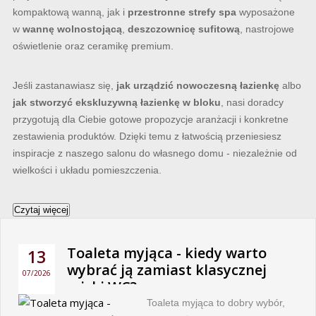
kompaktową wanną, jak i
przestronne strefy spa
wyposażone
w
wannę wolnostojącą
,
deszczownicę sufitową
, nastrojowe
oświetlenie oraz ceramikę premium.
Jeśli zastanawiasz się,
jak urządzić nowoczesną łazienkę
albo
jak stworzyć ekskluzywną łazienkę w bloku
, nasi doradcy
przygotują dla Ciebie gotowe propozycje aranżacji i konkretne
zestawienia produktów. Dzięki temu z łatwością przeniesiesz
inspiracje z naszego salonu do własnego domu - niezależnie od
wielkości i układu pomieszczenia.
Czytaj więcej
Toaleta myjąca - kiedy warto
13
wybrać ją zamiast klasycznej
07/2026
miski WC?
Toaleta myjąca to dobry wybór,