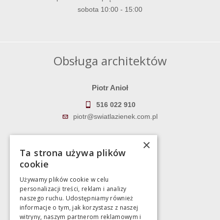
sobota 10:00 - 15:00
Obsługa architektów
Piotr Anioł
516 022 910
piotr@swiatlazienek.com.pl
Marek Pientka
×
Ta strona używa plików
783 043 083
cookie
marek@swiatlazienek.eu
Używamy plików cookie w celu
personalizacji treści, reklam i analizy
Magazyn
naszego ruchu. Udostępniamy również
informacje o tym, jak korzystasz z naszej
witryny, naszym partnerom reklamowym i
Bartycka 24/26 Hala 100