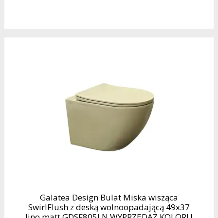
Galatea Design Bulat Miska wisząca
SwirlFlush z deską wolnoopadającą 49x37
lino matt GDSF805LN WYPRZEDAŻ KOLORU