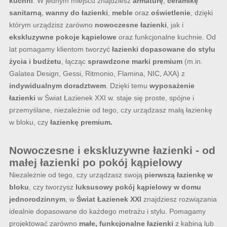
kuchni
. W jednym miejscu znajdziesz
armaturę
,
ceramikę
sanitarną
,
wanny do łazienki
,
meble
oraz
oświetlenie
, dzięki
którym urządzisz zarówno
nowoczesne łazienki
, jak i
ekskluzywne pokoje kąpielowe
oraz funkcjonalne kuchnie. Od
lat pomagamy klientom tworzyć
łazienki dopasowane do stylu
życia i budżetu
, łącząc
sprawdzone marki premium
(m.in.
Galatea Design, Gessi, Ritmonio, Flamina, NIC, AXA) z
indywidualnym doradztwem
. Dzięki temu
wyposażenie
łazienki
w Świat Łazienek XXI w. staje się proste, spójne i
przemyślane, niezależnie od tego, czy urządzasz małą łazienkę
w bloku, czy
łazienkę premium.
Nowoczesne i ekskluzywne łazienki - od
małej łazienki po pokój kąpielowy
Niezależnie od tego, czy urządzasz swoją
pierwszą łazienkę w
bloku
, czy tworzysz
luksusowy pokój kąpielowy w domu
jednorodzinnym
, w
Świat Łazienek XXI
znajdziesz rozwiązania
idealnie dopasowane do każdego metrażu i stylu. Pomagamy
projektować zarówno
małe, funkcjonalne łazienki
z kabiną lub