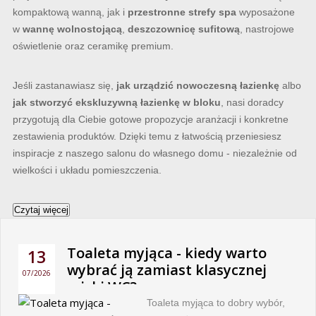
kompaktową wanną, jak i
przestronne strefy spa
wyposażone
w
wannę wolnostojącą
,
deszczownicę sufitową
, nastrojowe
oświetlenie oraz ceramikę premium.
Jeśli zastanawiasz się,
jak urządzić nowoczesną łazienkę
albo
jak stworzyć ekskluzywną łazienkę w bloku
, nasi doradcy
przygotują dla Ciebie gotowe propozycje aranżacji i konkretne
zestawienia produktów. Dzięki temu z łatwością przeniesiesz
inspiracje z naszego salonu do własnego domu - niezależnie od
wielkości i układu pomieszczenia.
Czytaj więcej
Toaleta myjąca - kiedy warto
13
wybrać ją zamiast klasycznej
07/2026
miski WC?
Toaleta myjąca to dobry wybór,