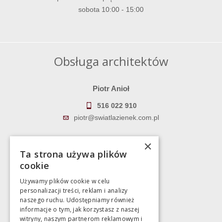
sobota 10:00 - 15:00
Obsługa architektów
Piotr Anioł
516 022 910
piotr@swiatlazienek.com.pl
Marek Pientka
×
Ta strona używa plików
783 043 083
cookie
marek@swiatlazienek.eu
Używamy plików cookie w celu
personalizacji treści, reklam i analizy
Magazyn
naszego ruchu. Udostępniamy również
informacje o tym, jak korzystasz z naszej
witryny, naszym partnerom reklamowym i
Bartycka 24/26 Hala 100