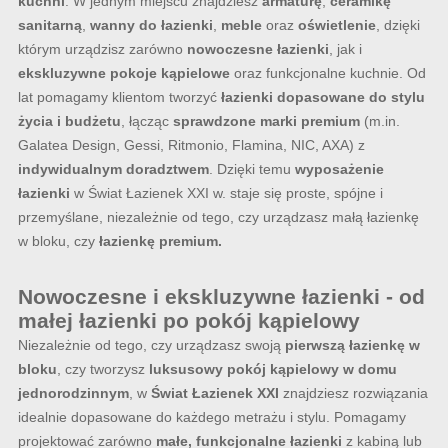
kuchni
. W jednym miejscu znajdziesz
armaturę
,
ceramikę
sanitarną
,
wanny do łazienki
,
meble
oraz
oświetlenie
, dzięki
którym urządzisz zarówno
nowoczesne łazienki
, jak i
ekskluzywne pokoje kąpielowe
oraz funkcjonalne kuchnie. Od
lat pomagamy klientom tworzyć
łazienki dopasowane do stylu
życia i budżetu
, łącząc
sprawdzone marki premium
(m.in.
Galatea Design, Gessi, Ritmonio, Flamina, NIC, AXA) z
indywidualnym doradztwem
. Dzięki temu
wyposażenie
łazienki
w Świat Łazienek XXI w. staje się proste, spójne i
przemyślane, niezależnie od tego, czy urządzasz małą łazienkę
w bloku, czy
łazienkę premium.
Nowoczesne i ekskluzywne łazienki - od
małej łazienki po pokój kąpielowy
Niezależnie od tego, czy urządzasz swoją
pierwszą łazienkę w
bloku
, czy tworzysz
luksusowy pokój kąpielowy w domu
jednorodzinnym
, w
Świat Łazienek XXI
znajdziesz rozwiązania
idealnie dopasowane do każdego metrażu i stylu. Pomagamy
projektować zarówno
małe, funkcjonalne łazienki
z kabiną lub