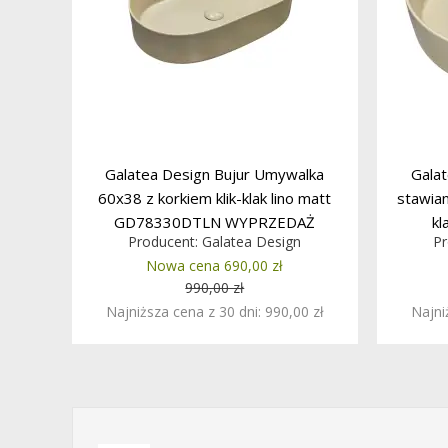
Galatea Design Bujur Umywalka
Gala
60x38 z korkiem klik-klak lino matt
stawian
GD78330DTLN WYPRZEDAŻ
kl
Producent:
Galatea Design
Pr
KOLORU
Nowa cena 690,00 zł
990,00 zł
Najniższa cena z 30 dni: 990,00 zł
Najni