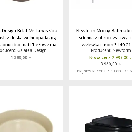
 Design Bulat Miska wisząca
Newform Moony Bateria ku
lush z deską wolnoopadającą
ścienna z obrotową i wyc
cappuccino matt/beżowy mat
wylewką chrom 3140.21
oducent:
Galatea Design
Producent:
Newform
F805MC W MAGAZYNIE !!!
WIETRZENIE MAGAZYN
1 299,00
zł
Nowa cena 2 999,00 z
3 960,00 zł
Najniższa cena z 30 dni: 3 96