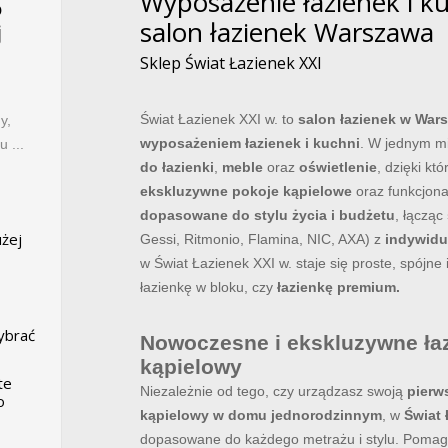
Wyposażenie łazienek i ku
o
salon łazienek Warszawa
j
Sklep Świat Łazienek XXI
Świat Łazienek XXI w. to
salon łazienek w War
y,
wyposażeniem łazienek i kuchni
. W jednym m
 ...
do łazienki
,
meble
oraz
oświetlenie
, dzięki k
ekskluzywne pokoje kąpielowe
oraz funkcjona
dopasowane do stylu życia i budżetu
, łącząc
użej
Gessi, Ritmonio, Flamina, NIC, AXA) z
indywid
w Świat Łazienek XXI w. staje się proste, spójne
łazienkę w bloku, czy
łazienkę premium.
wybrać
Nowoczesne i ekskluzywne łazi
kąpielowy
te
Niezależnie od tego, czy urządzasz swoją
pierw
o
kąpielowy w domu jednorodzinnym
, w
Świat 
dopasowane do każdego metrażu i stylu. Poma