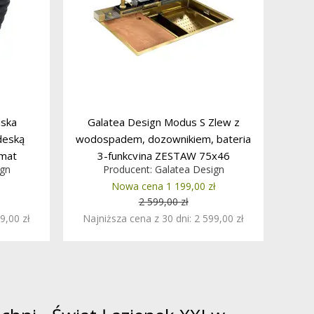
iska
Galatea Design Modus S Zlew z
deską
wodospadem, dozownikiem, bateria
 mat
3-funkcyjną ZESTAW 75x46
ign
Producent:
Galatea Design
JA
wpuszczany Gold GDP31OR W
Nowa cena 1 199,00 zł
MAGAZYNIE!!
2 599,00 zł
9,00 zł
Najniższa cena z 30 dni: 2 599,00 zł