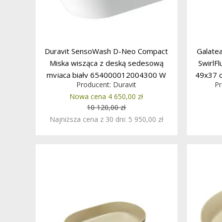
Duravit SensoWash D-Neo Compact
Galatea
Miska wisząca z deską sedesową
SwirlF
myjącą biały 654000012004300 W
49x37 
Producent:
Duravit
Pr
MAGAZYNIE
GDS
Nowa cena 4 650,00 zł
10 120,00 zł
Najniższa cena z 30 dni: 5 950,00 zł