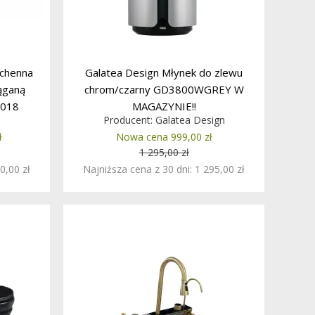
chenna
Galatea Design Młynek do zlewu
iąganą
chrom/czarny GD3800WGREY W
.018
MAGAZYNIE!!
Producent:
Galatea Design
U!!
ł
Nowa cena 999,00 zł
1 295,00 zł
0,00 zł
Najniższa cena z 30 dni: 1 295,00 zł