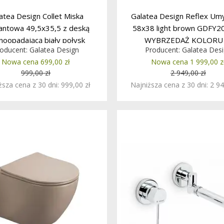
atea Design Collet Miska
Galatea Design Reflex Um
antowa 49,5x35,5 z deską
58x38 light brown GDFY2
noopadającą biały połysk
WYBRZEDAŻ KOLORU
oducent:
Galatea Design
Producent:
Galatea Des
DW04LWH PROMOCJA
MAGAZYNIE!!
Nowa cena 699,00 zł
Nowa cena 1 999,00 z
999,00 zł
2 949,00 zł
ższa cena z 30 dni: 999,00 zł
Najniższa cena z 30 dni: 2 94