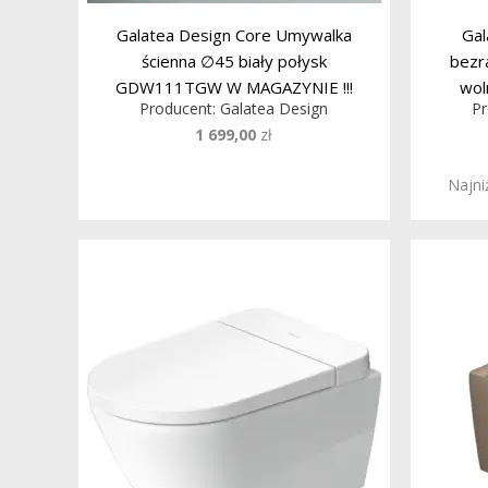
Galatea Design Core Umywalka
Gal
ścienna ∅45 biały połysk
bezr
GDW111TGW W MAGAZYNIE !!!
wol
Producent:
Galatea Design
Pr
G
1 699,00
zł
Najni