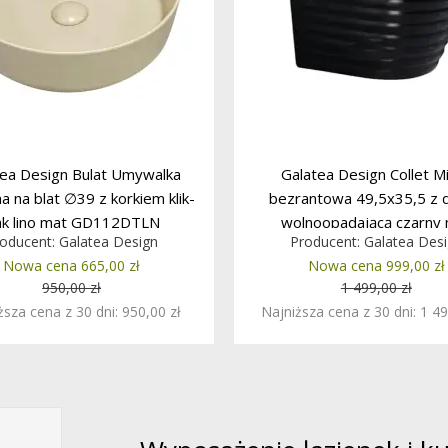
tea Design Bulat Umywalka
Galatea Design Collet M
a na blat ∅39 z korkiem klik-
bezrantowa 49,5x35,5 z 
ak lino mat GD112DTLN
wolnoopadającą czarny
oducent:
Galatea Design
Producent:
Galatea Des
WYPRZEDAŻ KOLORU
GDW04BMB PROMOC
Nowa cena 665,00 zł
Nowa cena 999,00 zł
950,00 zł
1 499,00 zł
ższa cena z 30 dni: 950,00 zł
Najniższa cena z 30 dni: 1 49