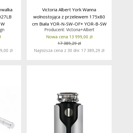
ywalka
Victoria Albert York Wanna
027LB
wolnostojąca z przelewem 175x80
 W
cm Biała YOR-N-SW-OF+ YOR-B-SW
ign
Producent:
Victoria+Albert
W MAGAZYNIE!!
ł
Nowa cena 13 999,00 zł
17 389,29 zł
9,00 zł
Najniższa cena z 30 dni: 17 389,29 zł