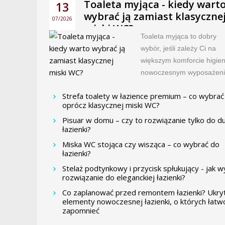
Toaleta myjąca - kiedy wart
13
wybrać ją zamiast klasyczne
07/2026
miski WC?
Toaleta myjąca to dobry
wybór, jeśli zależy Ci na
większym komforcie higien
nowoczesnym wyposażeniu
Strefa toalety w łazience premium – co wybrać
oprócz klasycznej miski WC?
Pisuar w domu – czy to rozwiązanie tylko do d
łazienki?
Miska WC stojąca czy wisząca – co wybrać do
łazienki?
Stelaż podtynkowy i przycisk spłukujący - jak 
rozwiązanie do eleganckiej łazienki?
Co zaplanować przed remontem łazienki? Ukry
elementy nowoczesnej łazienki, o których łatw
zapomnieć