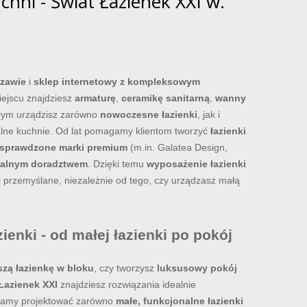
chni - Świat Łazienek XXI w.
szawie
i
sklep internetowy z kompleksowym
iejscu znajdziesz
armaturę
,
ceramikę sanitarną
,
wanny
tórym urządzisz zarówno
nowoczesne łazienki
, jak i
lne kuchnie. Od lat pomagamy klientom tworzyć
łazienki
sprawdzone marki premium
(m.in. Galatea Design,
ualnym doradztwem
. Dzięki temu
wyposażenie łazienki
 i przemyślane, niezależnie od tego, czy urządzasz małą
enki - od małej łazienki po pokój
szą łazienkę w bloku
, czy tworzysz
luksusowy pokój
Łazienek XXI
znajdziesz rozwiązania idealnie
gamy projektować zarówno
małe, funkcjonalne łazienki