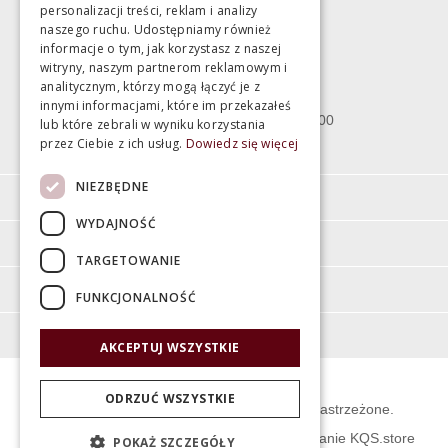
personalizacji treści, reklam i analizy
Magazyn
naszego ruchu. Udostępniamy również
informacje o tym, jak korzystasz z naszej
witryny, naszym partnerom reklamowym i
Bartycka 24/26 Hala 100
analitycznym, którzy mogą łączyć je z
00-716 Warszawa
innymi informacjami, które im przekazałeś
poniedziałek - piątek 10:00 - 18:00
lub które zebrali w wyniku korzystania
przez Ciebie z ich usług.
Dowiedz się więcej
sobota 10:00 - 15:00
NIEZBĘDNE
Informacje
WYDAJNOŚĆ
Pomoc
TARGETOWANIE
Moje konto
FUNKCJONALNOŚĆ
O firmie
AKCEPTUJ WSZYSTKIE
ODRZUĆ WSZYSTKIE
© Świat Łazienek XXI w. Wszelkie prawa zastrzeżone.
Projekt graficzny KQSDesign
:
Oprogramowanie KQS.store
POKAŻ SZCZEGÓŁY