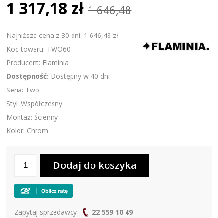
1 317,18 zł
1 646,48
Najniższa cena z 30 dni: 1 646,48 zł
Kod towaru: TWO60
Producent:
Flaminia
Dostępność:
Dostępny w 40 dni
Seria: Two
Styl: Współczesny
Montaż: Ścienny
Kolor: Chrom
Zapytaj sprzedawcy
22 559 10 49