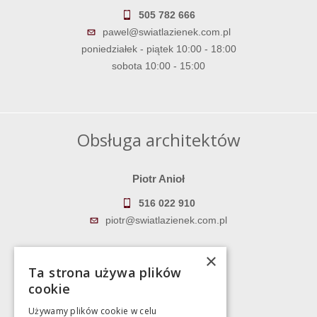
505 782 666
pawel@swiatlazienek.com.pl
poniedziałek - piątek 10:00 - 18:00
sobota 10:00 - 15:00
Obsługa architektów
Piotr Anioł
516 022 910
piotr@swiatlazienek.com.pl
Marek Pientka
×
Ta strona używa plików
783 043 083
cookie
marek@swiatlazienek.eu
Używamy plików cookie w celu