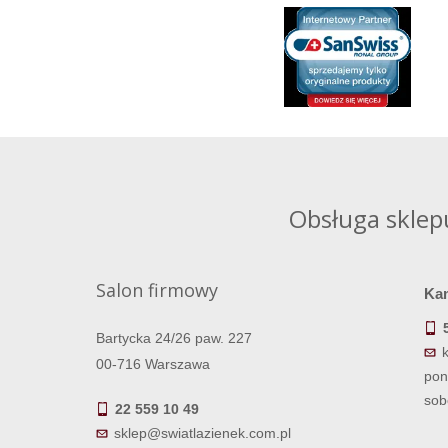
Obsługa sklep
Salon firmowy
Ka
Bartycka 24/26 paw. 227
00-716 Warszawa
pon
sob
22 559 10 49
sklep@swiatlazienek.com.pl