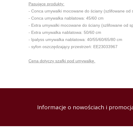
Pasujące produkty:
- Conca umywalki mocowane do ściany (szlifowane od 
- Conca umywalka nablatowa: 45/60 cm
- Extra umywalki mocowane do ściany (szlifowane od s
- Extra umywalka nablatowa: 50/60 cm
- Ipalyss umywalka nablatowa: 40/55/60/65/80 cm
- syfon oszczędzający przestrzeń: EE23033967
Cena dotyczy szafki pod umywalkę.
Informacje o nowościach i promocja