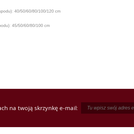
spodu): 40/50/60/80/100/120 cm
podu): 45/50/60/80/100 cm
ch na twoją skrzynkę e-mail: