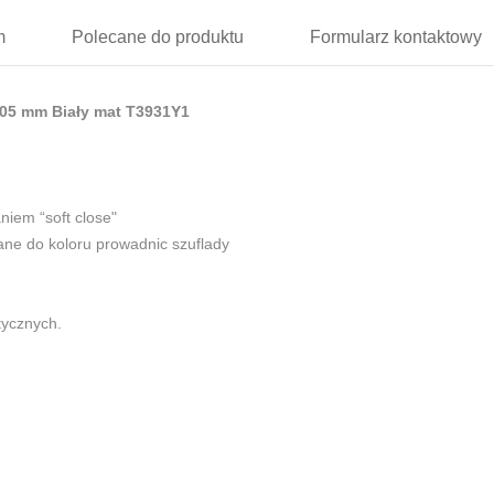
m
Polecane
do produktu
Formularz
kontaktowy
05 mm Biały mat T3931Y1
iem “soft close"
ne do koloru prowadnic szuflady
tycznych.