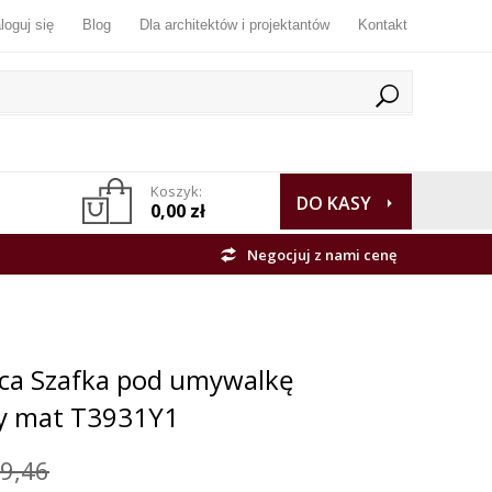
loguj się
Blog
Dla architektów i projektantów
Kontakt
Koszyk:
DO KASY
0,00 zł
Negocjuj z nami cenę
nca Szafka pod umywalkę
y mat T3931Y1
9,46