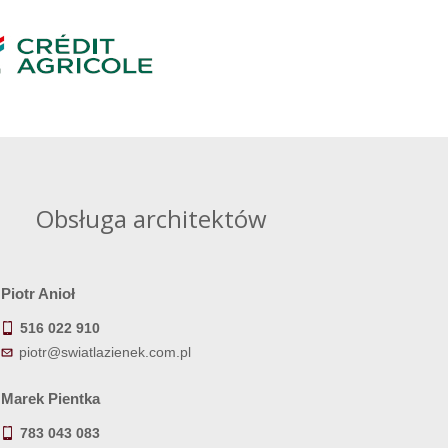
Obsługa architektów
Piotr Anioł
516 022 910
piotr@swiatlazienek.com.pl
Marek Pientka
783 043 083