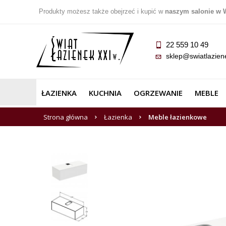
Produkty możesz także obejrzeć i kupić w
naszym salonie w 
22 559 10 49
sklep@swiatlazien
ŁAZIENKA
KUCHNIA
OGRZEWANIE
MEBLE
Strona główna
Łazienka
Meble łazienkowe