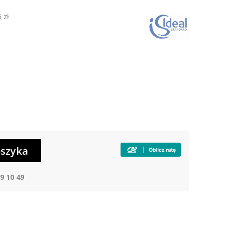
 zł
9 10 49