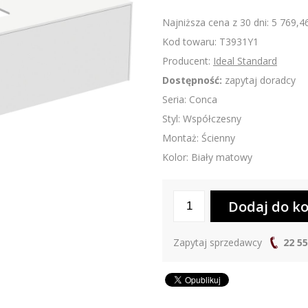
Najniższa cena z 30 dni: 5 769,46
Kod towaru: T3931Y1
Producent:
Ideal Standard
Dostępność:
zapytaj doradcy
Seria: Conca
Styl: Współczesny
Montaż: Ścienny
Kolor: Biały matowy
Zapytaj sprzedawcy
22 55