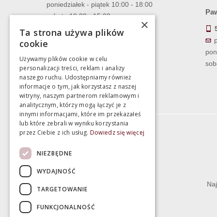
poniedziałek - piątek 10:00 - 18:00
Paw
sobota 10:00 - 15:00
×
Ta strona używa plików
cookie
pon
Używamy plików cookie w celu
sob
personalizacji treści, reklam i analizy
naszego ruchu. Udostępniamy również
informacje o tym, jak korzystasz z naszej
witryny, naszym partnerom reklamowym i
analitycznym, którzy mogą łączyć je z
innymi informacjami, które im przekazałeś
lub które zebrali w wyniku korzystania
przez Ciebie z ich usług.
Dowiedz się więcej
Informacje
NIEZBĘDNE
Termin realizacji zamówienia
WYDAJNOŚĆ
Dostępność produktów
Naj
TARGETOWANIE
Koszty dostawy
FUNKCJONALNOŚĆ
Gwarancja i serwis