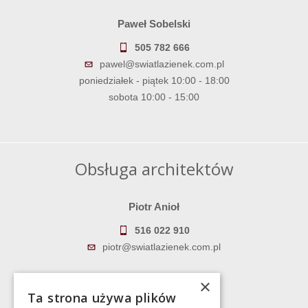
Paweł Sobelski
505 782 666
pawel@swiatlazienek.com.pl
poniedziałek - piątek 10:00 - 18:00
sobota 10:00 - 15:00
Obsługa architektów
Piotr Anioł
516 022 910
piotr@swiatlazienek.com.pl
Marek Pientka
×
Ta strona używa plików
783 043 083