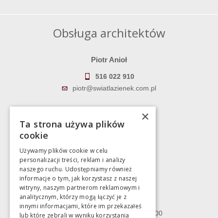
Obsługa architektów
Piotr Anioł
516 022 910
piotr@swiatlazienek.com.pl
Marek Pientka
×
Ta strona używa plików
783 043 083
cookie
marek@swiatlazienek.eu
Używamy plików cookie w celu
personalizacji treści, reklam i analizy
Magazyn
naszego ruchu. Udostępniamy również
informacje o tym, jak korzystasz z naszej
witryny, naszym partnerom reklamowym i
Bartycka 24/26 Hala 100
analitycznym, którzy mogą łączyć je z
00-716 Warszawa
innymi informacjami, które im przekazałeś
poniedziałek - piątek 10:00 - 18:00
lub które zebrali w wyniku korzystania