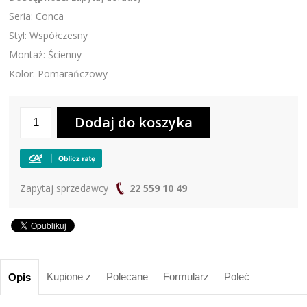
Seria: Conca
Styl: Współczesny
Montaż: Ścienny
Kolor: Pomarańczowy
Zapytaj sprzedawcy
22 559 10 49
Kupione z
Polecane
Formularz
Poleć
Opis