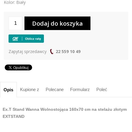
Kolor: Biały
Zapytaj sprzedawcy
22 559 10 49
Kupione z
Polecane
Formularz
Poleć
Opis
Ex.T Stand Wanna Wolnostojąca 160x70 cm na stelażu złotym
EXTSTAND