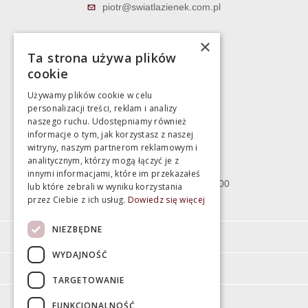
piotr@swiatlazienek.com.pl
Marek Pientka
×
Ta strona używa plików
783 043 083
cookie
marek@swiatlazienek.eu
Używamy plików cookie w celu
personalizacji treści, reklam i analizy
Magazyn
naszego ruchu. Udostępniamy również
informacje o tym, jak korzystasz z naszej
witryny, naszym partnerom reklamowym i
Bartycka 24/26 Hala 100
analitycznym, którzy mogą łączyć je z
00-716 Warszawa
innymi informacjami, które im przekazałeś
poniedziałek - piątek 10:00 - 18:00
lub które zebrali w wyniku korzystania
przez Ciebie z ich usług.
Dowiedz się więcej
sobota 10:00 - 15:00
NIEZBĘDNE
Informacje
WYDAJNOŚĆ
Pomoc
TARGETOWANIE
Moje konto
FUNKCJONALNOŚĆ