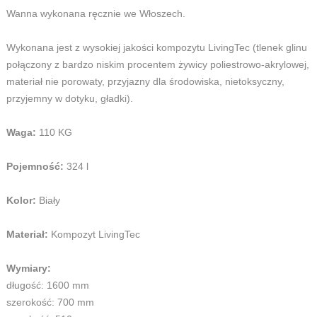
Wanna wykonana ręcznie we Włoszech.
Wykonana jest z wysokiej jakości kompozytu LivingTec (tlenek glinu
połączony z bardzo niskim procentem żywicy poliestrowo-akrylowej,
materiał nie porowaty, przyjazny dla środowiska, nietoksyczny,
przyjemny w dotyku, gładki).
Waga:
110 KG
Pojemność:
324 l
Kolor:
Biały
Materiał:
Kompozyt LivingTec
Wymiary:
długość: 1600 mm
szerokość: 700 mm