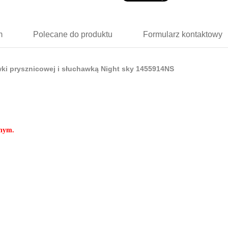
m
Polecane
do produktu
Formularz
kontaktowy
i prysznicowej i słuchawką Night sky 1455914NS
rnym.