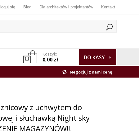
loguj się
Blog
Dla architektów i projektantów
Kontakt
Koszyk:
DO KASY
0,00 zł
Negocjuj z nami cenę
sznicowy z uchwytem do
owej i słuchawką Night sky
ZENIE MAGAZYNÓW!!