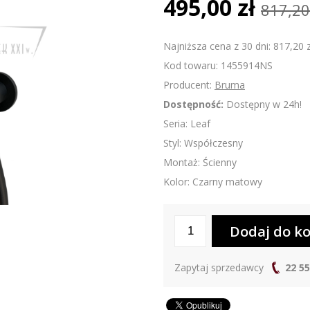
495,00 zł
817,20
Najniższa cena z 30 dni: 817,20 z
Kod towaru: 1455914NS
Producent:
Bruma
Dostępność:
Dostępny w 24h!
Seria: Leaf
Styl: Współczesny
Montaż: Ścienny
Kolor: Czarny matowy
Zapytaj sprzedawcy
22 55