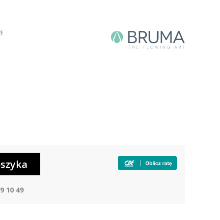
ł
9 10 49