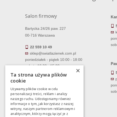
Salon firmowy
Ka
Bartycka 24/26 paw. 227
00-716 Warszawa
pon
sob
22 559 10 49
sklep@swiatlazienek.com.pl
poniedziałek - piątek 10:00 - 18:00
Paw
sobota 10:00 - 15:00
×
Ta strona używa plików
cookie
pon
Używamy plików cookie w celu
sob
personalizacji treści, reklam i analizy
naszego ruchu. Udostępniamy również
informacje o tym, jak korzystasz z naszej
witryny, naszym partnerom reklamowym i
analitycznym, którzy mogą łączyć je z