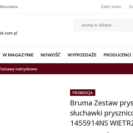
Warszawie
Załóż konto
Za
ek.com.pl
W MAGAZYNIE
NOWOŚĆ
WYPRZEDAŻE
PRODUCENCI
Zestawy natryskowe
PROMOCJA
Bruma Zestaw pry
słuchawki prysznic
1455914NS WIETR