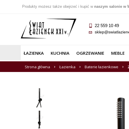
Produkty możesz także obejrzeć i kupić w
naszym salonie w 
22 559 10 49
sklep@swiatlazien
ŁAZIENKA
KUCHNIA
OGRZEWANIE
MEBLE
Strona główna
Łazienka
Baterie łazienkowe