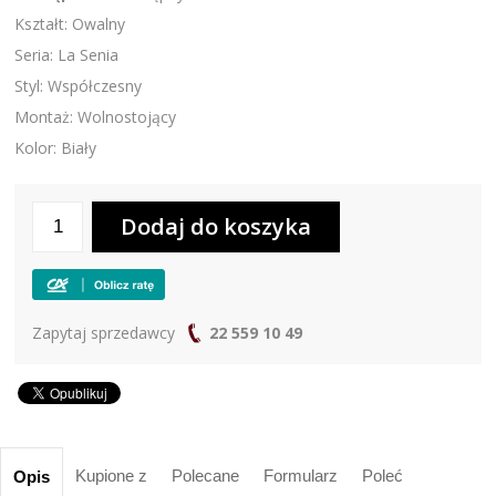
Kształt: Owalny
Seria: La Senia
Styl: Współczesny
Montaż: Wolnostojący
Kolor: Biały
Zapytaj sprzedawcy
22 559 10 49
Kupione z
Polecane
Formularz
Poleć
Opis