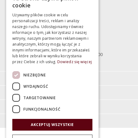
783 043 083
cookie
marek@swiatlazienek.eu
Używamy plików cookie w celu
personalizacji treści, reklam i analizy
Magazyn
naszego ruchu. Udostępniamy również
informacje o tym, jak korzystasz z naszej
witryny, naszym partnerom reklamowym i
Bartycka 24/26 Hala 100
analitycznym, którzy mogą łączyć je z
00-716 Warszawa
innymi informacjami, które im przekazałeś
poniedziałek - piątek 10:00 - 18:00
lub które zebrali w wyniku korzystania
przez Ciebie z ich usług.
Dowiedz się więcej
sobota 10:00 - 15:00
NIEZBĘDNE
Informacje
WYDAJNOŚĆ
Pomoc
TARGETOWANIE
Moje konto
FUNKCJONALNOŚĆ
O firmie
AKCEPTUJ WSZYSTKIE