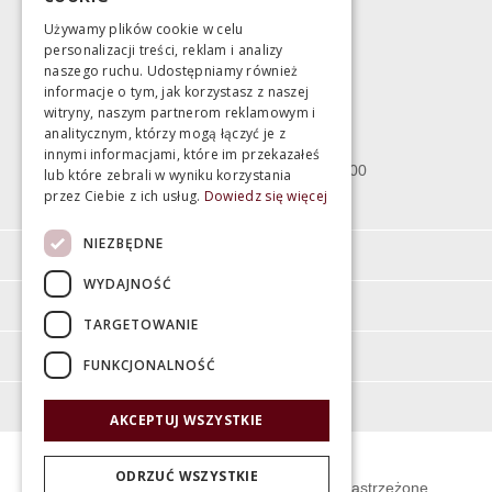
marek@swiatlazienek.eu
Używamy plików cookie w celu
personalizacji treści, reklam i analizy
Magazyn
naszego ruchu. Udostępniamy również
informacje o tym, jak korzystasz z naszej
witryny, naszym partnerom reklamowym i
Bartycka 24/26 Hala 100
analitycznym, którzy mogą łączyć je z
00-716 Warszawa
innymi informacjami, które im przekazałeś
poniedziałek - piątek 10:00 - 18:00
lub które zebrali w wyniku korzystania
przez Ciebie z ich usług.
Dowiedz się więcej
sobota 10:00 - 15:00
NIEZBĘDNE
Informacje
WYDAJNOŚĆ
Pomoc
TARGETOWANIE
Moje konto
FUNKCJONALNOŚĆ
O firmie
AKCEPTUJ WSZYSTKIE
ODRZUĆ WSZYSTKIE
© Świat Łazienek XXI w. Wszelkie prawa zastrzeżone.