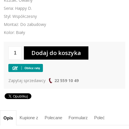
Kształt: Owalny
Seria: Happy D.
Styl: Współczesny
Montaż: Do zabudowy
Kolor: Biały
Zapytaj sprzedawcy
22 559 10 49
Kupione z
Polecane
Formularz
Poleć
Opis