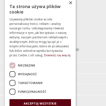
×
Ta strona używa plików
783 043 083
cookie
marek@swiatlazienek.eu
Używamy plików cookie w celu
personalizacji treści, reklam i analizy
Magazyn
naszego ruchu. Udostępniamy również
informacje o tym, jak korzystasz z naszej
witryny, naszym partnerom reklamowym i
Bartycka 24/26 Hala 100
analitycznym, którzy mogą łączyć je z
00-716 Warszawa
innymi informacjami, które im przekazałeś
poniedziałek - piątek 10:00 - 18:00
lub które zebrali w wyniku korzystania
przez Ciebie z ich usług.
Dowiedz się więcej
sobota 10:00 - 15:00
NIEZBĘDNE
Informacje
WYDAJNOŚĆ
Pomoc
TARGETOWANIE
Moje konto
FUNKCJONALNOŚĆ
O firmie
AKCEPTUJ WSZYSTKIE