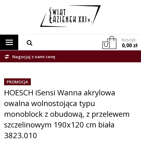
Koszyk:
0,00 zł
Negocjuj z nami cenę
PROMOCJA
HOESCH iSensi Wanna akrylowa
owalna wolnostojąca typu
monoblock z obudową, z przelewem
szczelinowym 190x120 cm biała
3823.010