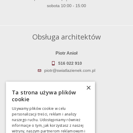
sobota 10:00 - 15:00
Obsługa architektów
Piotr Anioł
516 022 910
piotr@swiatlazienek.com.pl
Marek Pientka
×
Ta strona używa plików
783 043 083
cookie
marek@swiatlazienek.eu
Używamy plików cookie w celu
personalizacji treści, reklam i analizy
Magazyn
naszego ruchu. Udostępniamy również
informacje o tym, jak korzystasz z naszej
witryny, naszym partnerom reklamowym i
Bartycka 24/26 Hala 100