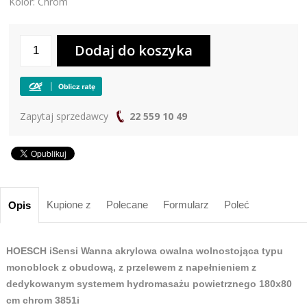
Kolor: Chrom
Zapytaj sprzedawcy
22 559 10 49
Kupione z
Polecane
Formularz
Poleć
Opis
HOESCH iSensi Wanna akrylowa owalna wolnostojąca typu
monoblock z obudową, z przelewem z napełnieniem z
dedykowanym systemem hydromasażu powietrznego 180x80
cm chrom 3851i