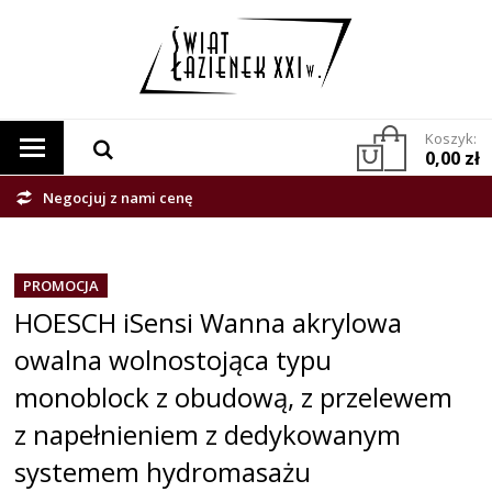
Koszyk:
0,00 zł
Negocjuj z nami cenę
PROMOCJA
HOESCH iSensi Wanna akrylowa
owalna wolnostojąca typu
monoblock z obudową, z przelewem
z napełnieniem z dedykowanym
systemem hydromasażu