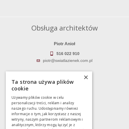
Obsługa architektów
Piotr Anioł
516 022 910
piotr@swiatlazienek.com.pl
Marek Pientka
×
Ta strona używa plików
783 043 083
cookie
marek@swiatlazienek.eu
Używamy plików cookie w celu
personalizacji treści, reklam i analizy
Magazyn
naszego ruchu. Udostępniamy również
informacje o tym, jak korzystasz z naszej
witryny, naszym partnerom reklamowym i
Bartycka 24/26 Hala 100
analitycznym, którzy mogą łączyć je z
00-716 Warszawa