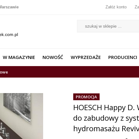
Warszawie
Załóż konto
Za
ek.com.pl
W MAGAZYNIE
NOWOŚĆ
WYPRZEDAŻE
PRODUCENCI
lowe
PROMOCJA
HOESCH Happy D. 
do zabudowy z sy
hydromasażu Reviva