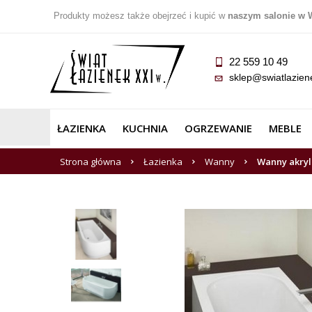
Produkty możesz także obejrzeć i kupić w
naszym salonie w 
22 559 10 49
sklep@swiatlazien
ŁAZIENKA
KUCHNIA
OGRZEWANIE
MEBLE
Strona główna
Łazienka
Wanny
Wanny akry