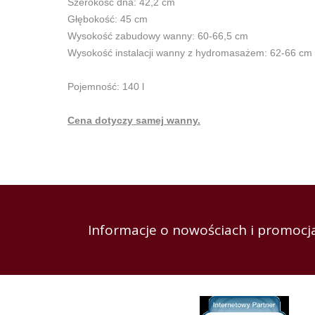
Szerokość dna: 42,2 cm
Głębokość: 45 cm
Wysokość zabudowy wanny: 60-66,5 cm
Wysokość instalacji wanny z hydromasażem: 62-66 cm
Pojemność: 140 l
Cena dotyczy samej wanny.
Informacje o nowościach i promocja