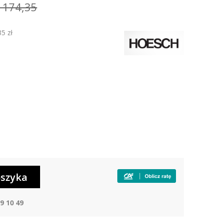
 174,35
35 zł
9 10 49