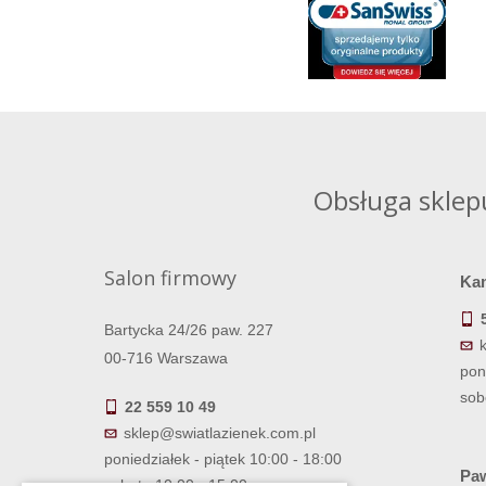
Obsługa sklep
Salon firmowy
Ka
Bartycka 24/26 paw. 227
00-716 Warszawa
pon
sob
22 559 10 49
sklep@swiatlazienek.com.pl
poniedziałek - piątek 10:00 - 18:00
Paw
sobota 10:00 - 15:00