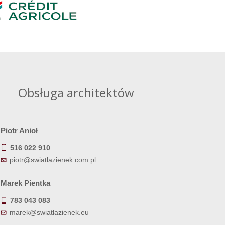
Obsługa architektów
Piotr Anioł
516 022 910
piotr@swiatlazienek.com.pl
Marek Pientka
783 043 083
marek@swiatlazienek.eu