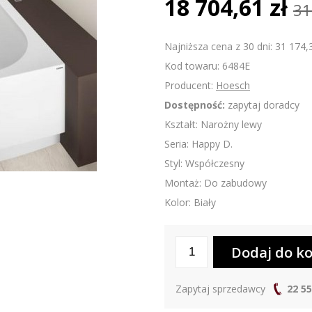
18 704,61 zł
31
Najniższa cena z 30 dni: 31 174,
Kod towaru: 6484E
Producent:
Hoesch
Dostępność:
zapytaj doradcy
Kształt: Narożny lewy
Seria: Happy D.
Styl: Współczesny
Montaż: Do zabudowy
Kolor: Biały
Zapytaj sprzedawcy
22 55