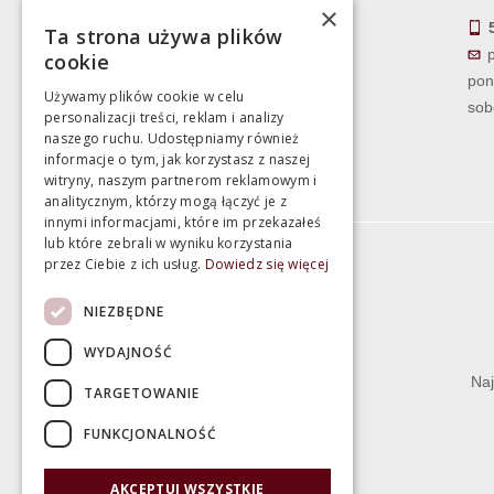
×
Ta strona używa plików
cookie
pon
Używamy plików cookie w celu
sob
personalizacji treści, reklam i analizy
naszego ruchu. Udostępniamy również
informacje o tym, jak korzystasz z naszej
witryny, naszym partnerom reklamowym i
analitycznym, którzy mogą łączyć je z
innymi informacjami, które im przekazałeś
lub które zebrali w wyniku korzystania
przez Ciebie z ich usług.
Dowiedz się więcej
Informacje
NIEZBĘDNE
Termin realizacji zamówienia
WYDAJNOŚĆ
Dostępność produktów
Naj
TARGETOWANIE
Koszty dostawy
FUNKCJONALNOŚĆ
Gwarancja i serwis
Zwrot towaru
AKCEPTUJ WSZYSTKIE