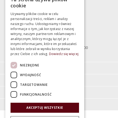
783 043 083
cookie
marek@swiatlazienek.eu
Używamy plików cookie w celu
personalizacji treści, reklam i analizy
Magazyn
naszego ruchu. Udostępniamy również
informacje o tym, jak korzystasz z naszej
witryny, naszym partnerom reklamowym i
Bartycka 24/26 Hala 100
analitycznym, którzy mogą łączyć je z
00-716 Warszawa
innymi informacjami, które im przekazałeś
poniedziałek - piątek 10:00 - 18:00
lub które zebrali w wyniku korzystania
przez Ciebie z ich usług.
Dowiedz się więcej
sobota 10:00 - 15:00
NIEZBĘDNE
Informacje
WYDAJNOŚĆ
Pomoc
TARGETOWANIE
Moje konto
FUNKCJONALNOŚĆ
O firmie
AKCEPTUJ WSZYSTKIE