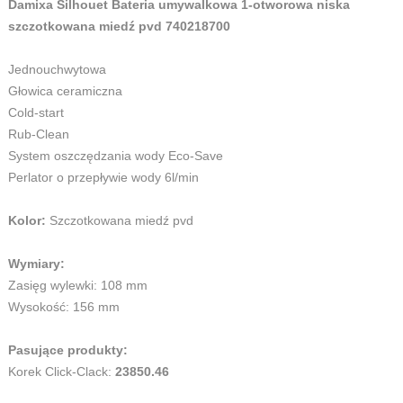
Damixa Silhouet Bateria umywalkowa 1-otworowa niska
szczotkowana miedź pvd 740218700
Jednouchwytowa
Głowica ceramiczna
Cold-start
Rub-Clean
System oszczędzania wody Eco-Save
Perlator o przepływie wody 6l/min
Kolor:
Szczotkowana miedź pvd
Wymiary:
Zasięg wylewki: 108 mm
Wysokość: 156 mm
Pasujące produkty:
Korek Click-Clack:
23850.46