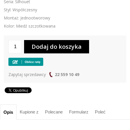
Seria: Silhouet
Styl: Współczesny
Montaż: Jednootworowy
Kolor: Miedź szczotkowana
Zapytaj sprzedawcy
22 559 10 49
Kupione z
Polecane
Formularz
Poleć
Opis