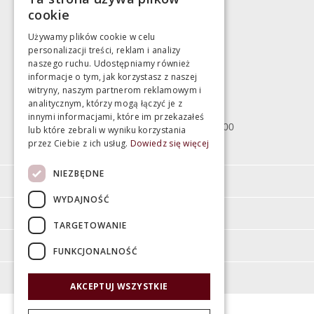
783 043 083
cookie
marek@swiatlazienek.eu
Używamy plików cookie w celu
personalizacji treści, reklam i analizy
Magazyn
naszego ruchu. Udostępniamy również
informacje o tym, jak korzystasz z naszej
witryny, naszym partnerom reklamowym i
Bartycka 24/26 Hala 100
analitycznym, którzy mogą łączyć je z
00-716 Warszawa
innymi informacjami, które im przekazałeś
poniedziałek - piątek 10:00 - 18:00
lub które zebrali w wyniku korzystania
przez Ciebie z ich usług.
Dowiedz się więcej
sobota 10:00 - 15:00
NIEZBĘDNE
Informacje
WYDAJNOŚĆ
Pomoc
TARGETOWANIE
Moje konto
FUNKCJONALNOŚĆ
O firmie
AKCEPTUJ WSZYSTKIE