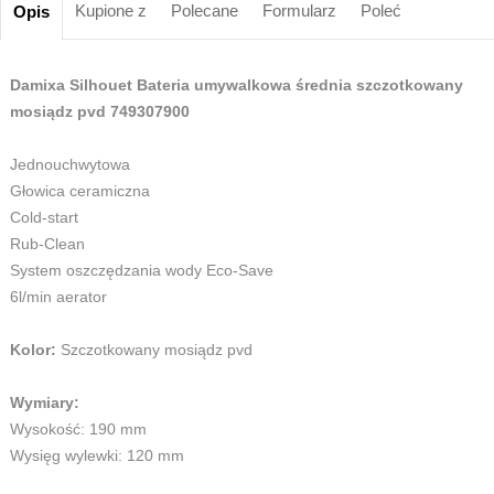
Kupione z
Polecane
Formularz
Poleć
Opis
Damixa Silhouet Bateria umywalkowa średnia szczotkowany
mosiądz pvd 749307900
Jednouchwytowa
Głowica ceramiczna
Cold-start
Rub-Clean
System oszczędzania wody Eco-Save
6l/min aerator
Kolor:
Szczotkowany mosiądz pvd
Wymiary:
Wysokość: 190 mm
Wysięg wylewki: 120 mm