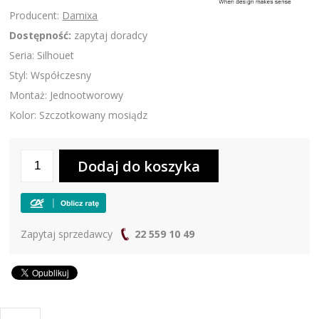
Producent:
Damixa
Dostępność:
zapytaj doradcy
Seria: Silhouet
Styl: Współczesny
Montaż: Jednootworowy
Kolor: Szczotkowany mosiądz
Zapytaj sprzedawcy
22 559 10 49