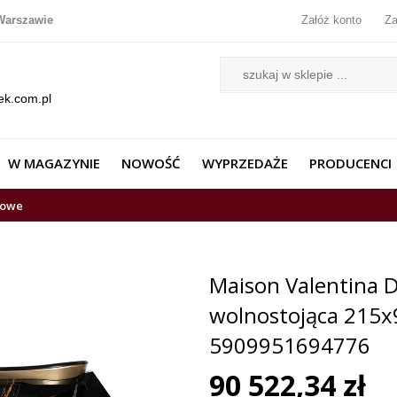
Warszawie
Załóż konto
Za
ek.com.pl
W MAGAZYNIE
NOWOŚĆ
WYPRZEDAŻE
PRODUCENCI
lowe
Maison Valentina
wolnostojąca 215x
5909951694776
90 522,34 zł