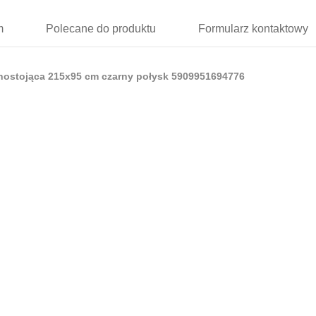
m
Polecane
do produktu
Formularz
kontaktowy
nostojąca 215x95 cm czarny połysk 5909951694776