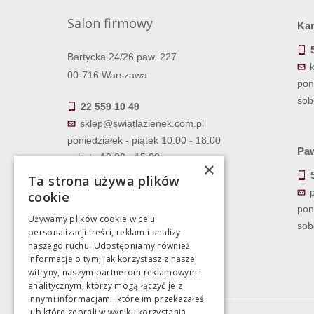
Salon firmowy
Ka
Bartycka 24/26 paw. 227
00-716 Warszawa
pon
sob
22 559 10 49
sklep@swiatlazienek.com.pl
poniedziałek - piątek 10:00 - 18:00
Paw
sobota 10:00 - 15:00
×
Ta strona używa plików
cookie
pon
Używamy plików cookie w celu
sob
personalizacji treści, reklam i analizy
naszego ruchu. Udostępniamy również
informacje o tym, jak korzystasz z naszej
witryny, naszym partnerom reklamowym i
analitycznym, którzy mogą łączyć je z
innymi informacjami, które im przekazałeś
lub które zebrali w wyniku korzystania