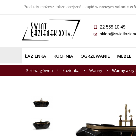
Produkty możesz także obejrzeć i kupić w
naszym salonie w 
22 559 10 49
sklep@swiatlazien
ŁAZIENKA
KUCHNIA
OGRZEWANIE
MEBLE
Strona główna
Łazienka
Wanny
Wanny akry