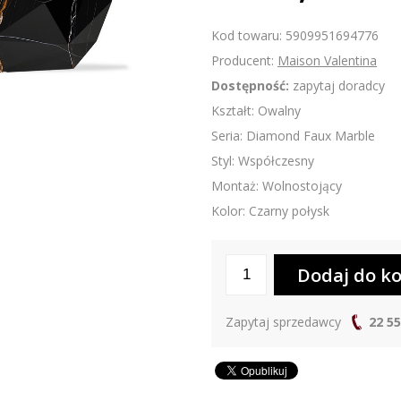
Kod towaru: 5909951694776
Producent:
Maison Valentina
Dostępność:
zapytaj doradcy
Kształt: Owalny
Seria: Diamond Faux Marble
Styl: Współczesny
Montaż: Wolnostojący
Kolor: Czarny połysk
Zapytaj sprzedawcy
22 55