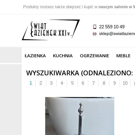
Produkty możesz także obejrzeć i kupić w
naszym salonie w 
22 559 10 49
sklep@swiatlazien
ŁAZIENKA
KUCHNIA
OGRZEWANIE
MEBLE
WYSZUKIWARKA (ODNALEZIONO: 8
1
2
3
4
5
6
7
8
9
10