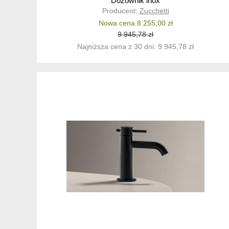
Dozownik inox
Producent:
Zucchetti
ZAD850.X+ZAD830.X+ZAD855.X+ZAD821.X+ZAD81
Nowa cena 8 255,00 zł
(K)
9 945,78 zł
Najniższa cena z 30 dni: 9 945,78 zł