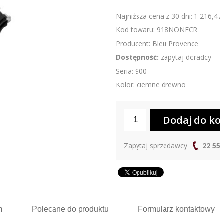
Najniższa cena z 30 dni: 1 216,47
Kod towaru: 918NONECR
Producent:
Bleu Provence
Dostępność:
zapytaj doradcy
Seria: 900
Kolor: ciemne drewno
Zapytaj sprzedawcy
22 55
m
Polecane
do produktu
Formularz
kontaktowy