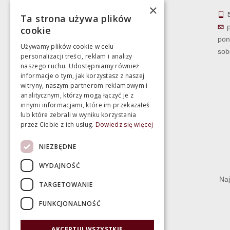
sobota 10:00 - 15:00
×
Ta strona używa plików
cookie
pon
Używamy plików cookie w celu
sob
personalizacji treści, reklam i analizy
naszego ruchu. Udostępniamy również
informacje o tym, jak korzystasz z naszej
witryny, naszym partnerom reklamowym i
analitycznym, którzy mogą łączyć je z
innymi informacjami, które im przekazałeś
lub które zebrali w wyniku korzystania
przez Ciebie z ich usług.
Dowiedz się więcej
Informacje
NIEZBĘDNE
Termin realizacji zamówienia
WYDAJNOŚĆ
Dostępność produktów
Naj
TARGETOWANIE
Koszty dostawy
FUNKCJONALNOŚĆ
Gwarancja i serwis
Zwrot towaru
AKCEPTUJ WSZYSTKIE