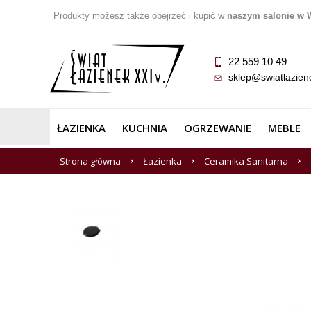
Produkty możesz także obejrzeć i kupić w
naszym salonie w 
22 559 10 49
sklep@swiatlazien
ŁAZIENKA
KUCHNIA
OGRZEWANIE
MEBLE
Strona główna
Łazienka
Ceramika Sanitarna