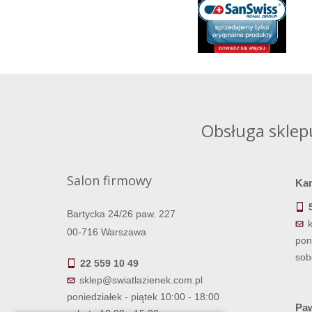
Obsługa sklep
Salon firmowy
Ka
Bartycka 24/26 paw. 227
00-716 Warszawa
pon
sob
22 559 10 49
sklep@swiatlazienek.com.pl
poniedziałek - piątek 10:00 - 18:00
Paw