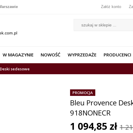
Warszawie
Załóż konto
Za
ek.com.pl
W MAGAZYNIE
NOWOŚĆ
WYPRZEDAŻE
PRODUCENCI
Deski sedesowe
PROMOCJA
Bleu Provence Des
918NONECR
1 094,85 zł
1 21