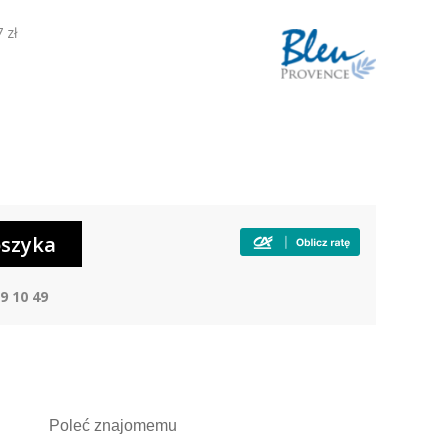
 zł
9 10 49
Poleć
znajomemu