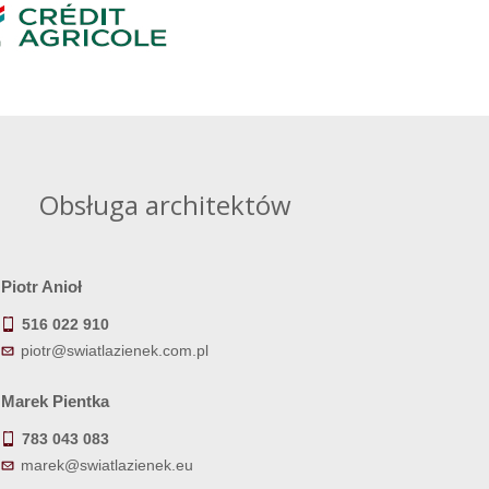
Obsługa architektów
Piotr Anioł
516 022 910
piotr@swiatlazienek.com.pl
Marek Pientka
783 043 083
marek@swiatlazienek.eu