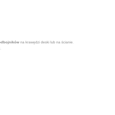
odbojników
na krawędzi deski lub na ścianie.
i.