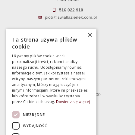
516 022 910
piotr@swiatlazienek.com.pl
Marek Pientka
×
Ta strona używa plików
783 043 083
cookie
marek@swiatlazienek.eu
Używamy plików cookie w celu
personalizacji treści, reklam i analizy
Magazyn
naszego ruchu. Udostępniamy również
informacje o tym, jak korzystasz z naszej
witryny, naszym partnerom reklamowym i
Bartycka 24/26 Hala 100
analitycznym, którzy mogą łączyć je z
00-716 Warszawa
innymi informacjami, które im przekazałeś
poniedziałek - piątek 10:00 - 18:00
lub które zebrali w wyniku korzystania
przez Ciebie z ich usług.
Dowiedz się więcej
sobota 10:00 - 15:00
NIEZBĘDNE
Informacje
WYDAJNOŚĆ
Pomoc