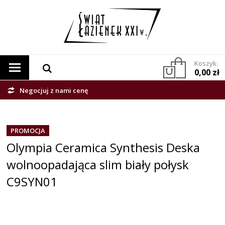
Koszyk:
0,00 zł
Negocjuj z nami cenę
PROMOCJA
Olympia Ceramica Synthesis Deska
wolnoopadająca slim biały połysk
C9SYN01