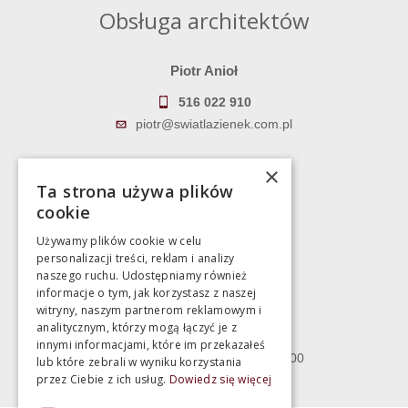
Obsługa architektów
Piotr Anioł
516 022 910
piotr@swiatlazienek.com.pl
Marek Pientka
×
Ta strona używa plików
783 043 083
cookie
marek@swiatlazienek.eu
Używamy plików cookie w celu
personalizacji treści, reklam i analizy
Magazyn
naszego ruchu. Udostępniamy również
informacje o tym, jak korzystasz z naszej
witryny, naszym partnerom reklamowym i
Bartycka 24/26 Hala 100
analitycznym, którzy mogą łączyć je z
00-716 Warszawa
innymi informacjami, które im przekazałeś
poniedziałek - piątek 10:00 - 18:00
lub które zebrali w wyniku korzystania
przez Ciebie z ich usług.
Dowiedz się więcej
sobota 10:00 - 15:00