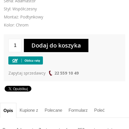
Seria: Adamastor
Styl: Współczesny
Montaż: Podtynkowy
Kolor: Chrom
Zapytaj sprzedawcy
22 559 10 49
Kupione z
Polecane
Formularz
Poleć
Opis