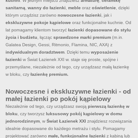
kuchni
. W jednym miejscu znajdziesz
armaturę
,
ceramikę
sanitarną
,
wanny do łazienki
,
meble
oraz
oświetlenie
, dzięki
którym urządzisz zarówno
nowoczesne łazienki
, jak i
ekskluzywne pokoje kąpielowe
oraz funkcjonalne kuchnie. Od
lat pomagamy klientom tworzyć
łazienki dopasowane do stylu
życia i budżetu
, łącząc
sprawdzone marki premium
(m.in.
Galatea Design, Gessi, Ritmonio, Flamina, NIC, AXA) z
indywidualnym doradztwem
. Dzięki temu
wyposażenie
łazienki
w Świat Łazienek XXI w. staje się proste, spójne i
przemyślane, niezależnie od tego, czy urządzasz małą łazienkę
w bloku, czy
łazienkę premium.
Nowoczesne i ekskluzywne łazienki - od
małej łazienki po pokój kąpielowy
Niezależnie od tego, czy urządzasz swoją
pierwszą łazienkę w
bloku
, czy tworzysz
luksusowy pokój kąpielowy w domu
jednorodzinnym
, w
Świat Łazienek XXI
znajdziesz rozwiązania
idealnie dopasowane do każdego metrażu i stylu. Pomagamy
projektować zarówno
małe, funkcjonalne łazienki
z kabiną lub