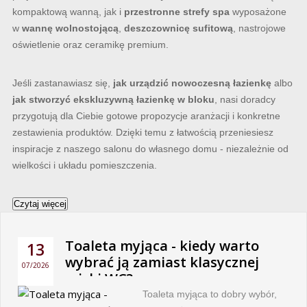
kompaktową wanną, jak i
przestronne strefy spa
wyposażone
w
wannę wolnostojącą
,
deszczownicę sufitową
, nastrojowe
oświetlenie oraz ceramikę premium.
Jeśli zastanawiasz się,
jak urządzić nowoczesną łazienkę
albo
jak stworzyć ekskluzywną łazienkę w bloku
, nasi doradcy
przygotują dla Ciebie gotowe propozycje aranżacji i konkretne
zestawienia produktów. Dzięki temu z łatwością przeniesiesz
inspiracje z naszego salonu do własnego domu - niezależnie od
wielkości i układu pomieszczenia.
Czytaj więcej
Toaleta myjąca - kiedy warto
13
wybrać ją zamiast klasycznej
07/2026
miski WC?
Toaleta myjąca to dobry wybór,