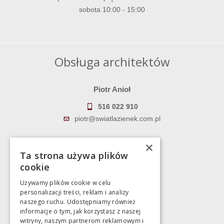
sobota 10:00 - 15:00
Obsługa architektów
Piotr Anioł
516 022 910
piotr@swiatlazienek.com.pl
Marek Pientka
×
Ta strona używa plików
783 043 083
cookie
marek@swiatlazienek.eu
Używamy plików cookie w celu
personalizacji treści, reklam i analizy
Magazyn
naszego ruchu. Udostępniamy również
informacje o tym, jak korzystasz z naszej
witryny, naszym partnerom reklamowym i
Bartycka 24/26 Hala 100