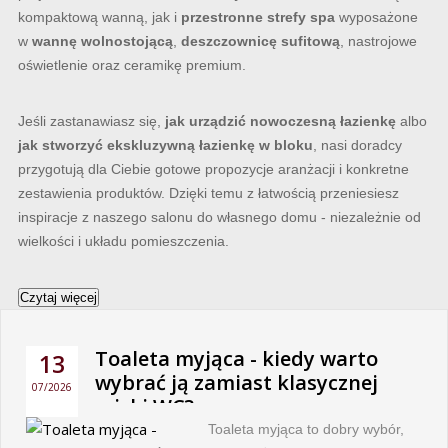
kompaktową wanną, jak i
przestronne strefy spa
wyposażone
w
wannę wolnostojącą
,
deszczownicę sufitową
, nastrojowe
oświetlenie oraz ceramikę premium.
Jeśli zastanawiasz się,
jak urządzić nowoczesną łazienkę
albo
jak stworzyć ekskluzywną łazienkę w bloku
, nasi doradcy
przygotują dla Ciebie gotowe propozycje aranżacji i konkretne
zestawienia produktów. Dzięki temu z łatwością przeniesiesz
inspiracje z naszego salonu do własnego domu - niezależnie od
wielkości i układu pomieszczenia.
Czytaj więcej
Toaleta myjąca - kiedy warto
13
wybrać ją zamiast klasycznej
07/2026
miski WC?
Toaleta myjąca to dobry wybór,