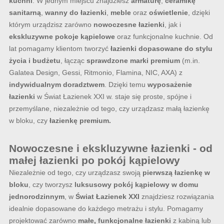
kuchni
. W jednym miejscu znajdziesz
armaturę
,
ceramikę
sanitarną
,
wanny do łazienki
,
meble
oraz
oświetlenie
, dzięki
którym urządzisz zarówno
nowoczesne łazienki
, jak i
ekskluzywne pokoje kąpielowe
oraz funkcjonalne kuchnie. Od
lat pomagamy klientom tworzyć
łazienki dopasowane do stylu
życia i budżetu
, łącząc
sprawdzone marki premium
(m.in.
Galatea Design, Gessi, Ritmonio, Flamina, NIC, AXA) z
indywidualnym doradztwem
. Dzięki temu
wyposażenie
łazienki
w Świat Łazienek XXI w. staje się proste, spójne i
przemyślane, niezależnie od tego, czy urządzasz małą łazienkę
w bloku, czy
łazienkę premium.
Nowoczesne i ekskluzywne łazienki - od
małej łazienki po pokój kąpielowy
Niezależnie od tego, czy urządzasz swoją
pierwszą łazienkę w
bloku
, czy tworzysz
luksusowy pokój kąpielowy w domu
jednorodzinnym
, w
Świat Łazienek XXI
znajdziesz rozwiązania
idealnie dopasowane do każdego metrażu i stylu. Pomagamy
projektować zarówno
małe, funkcjonalne łazienki
z kabiną lub