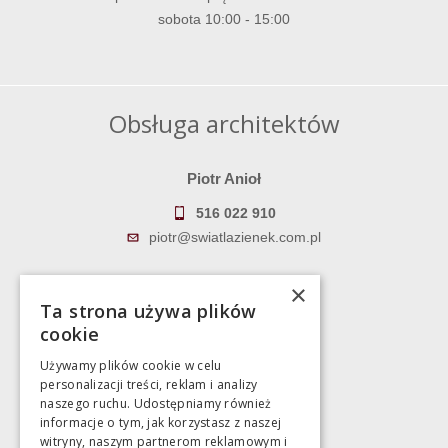
sobota 10:00 - 15:00
Obsługa architektów
Piotr Anioł
516 022 910
piotr@swiatlazienek.com.pl
Marek Pientka
×
Ta strona używa plików
783 043 083
cookie
marek@swiatlazienek.eu
Używamy plików cookie w celu
personalizacji treści, reklam i analizy
Magazyn
naszego ruchu. Udostępniamy również
informacje o tym, jak korzystasz z naszej
witryny, naszym partnerom reklamowym i
Bartycka 24/26 Hala 100