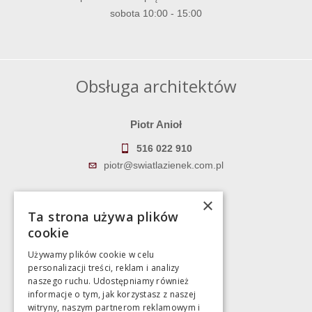
sobota 10:00 - 15:00
Obsługa architektów
Piotr Anioł
516 022 910
piotr@swiatlazienek.com.pl
Marek Pientka
×
Ta strona używa plików
783 043 083
cookie
marek@swiatlazienek.eu
Używamy plików cookie w celu
personalizacji treści, reklam i analizy
Magazyn
naszego ruchu. Udostępniamy również
informacje o tym, jak korzystasz z naszej
witryny, naszym partnerom reklamowym i
Bartycka 24/26 Hala 100