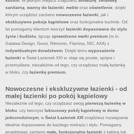
kuchni
. W jednym miejscu znajdziesz
armaturę
,
ceramikę
sanitarną
,
wanny do łazienki
,
meble
oraz
oświetlenie
, dzięki
którym urządzisz zarówno
nowoczesne łazienki
, jak i
ekskluzywne pokoje kąpielowe
oraz funkcjonalne kuchnie. Od
lat pomagamy klientom tworzyć
łazienki dopasowane do stylu
życia i budżetu
, łącząc
sprawdzone marki premium
(m.in.
Galatea Design, Gessi, Ritmonio, Flamina, NIC, AXA) z
indywidualnym doradztwem
. Dzięki temu
wyposażenie
łazienki
w Świat Łazienek XXI w. staje się proste, spójne i
przemyślane, niezależnie od tego, czy urządzasz małą łazienkę
w bloku, czy
łazienkę premium.
Nowoczesne i ekskluzywne łazienki - od
małej łazienki po pokój kąpielowy
Niezależnie od tego, czy urządzasz swoją
pierwszą łazienkę w
bloku
, czy tworzysz
luksusowy pokój kąpielowy w domu
jednorodzinnym
, w
Świat Łazienek XXI
znajdziesz rozwiązania
idealnie dopasowane do każdego metrażu i stylu. Pomagamy
projektować zarówno
małe, funkcjonalne łazienki
z kabiną lub