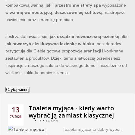
kompaktową wanną, jak i
przestronne strefy spa
wyposażone
w
wannę wolnostojącą
,
deszczownicę sufitową
, nastrojowe
oświetlenie oraz ceramikę premium.
Jeśli zastanawiasz się,
jak urządzić nowoczesną łazienkę
albo
jak stworzyć ekskluzywną łazienkę w bloku
, nasi doradcy
przygotują dla Ciebie gotowe propozycje aranżacji i konkretne
zestawienia produktów. Dzięki temu z łatwością przeniesiesz
inspiracje z naszego salonu do własnego domu - niezależnie od
wielkości i układu pomieszczenia.
Czytaj więcej
Toaleta myjąca - kiedy warto
13
wybrać ją zamiast klasycznej
07/2026
miski WC?
Toaleta myjąca to dobry wybór,